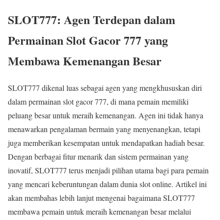
SLOT777: Agen Terdepan dalam
Permainan Slot Gacor 777 yang
Membawa Kemenangan Besar
SLOT777 dikenal luas sebagai agen yang mengkhususkan diri
dalam permainan slot gacor 777, di mana pemain memiliki
peluang besar untuk meraih kemenangan. Agen ini tidak hanya
menawarkan pengalaman bermain yang menyenangkan, tetapi
juga memberikan kesempatan untuk mendapatkan hadiah besar.
Dengan berbagai fitur menarik dan sistem permainan yang
inovatif, SLOT777 terus menjadi pilihan utama bagi para pemain
yang mencari keberuntungan dalam dunia slot online. Artikel ini
akan membahas lebih lanjut mengenai bagaimana SLOT777
membawa pemain untuk meraih kemenangan besar melalui