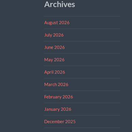
Archives
August 2026
July 2026
June 2026
May 2026
April 2026
March 2026
February 2026
January 2026
December 2025