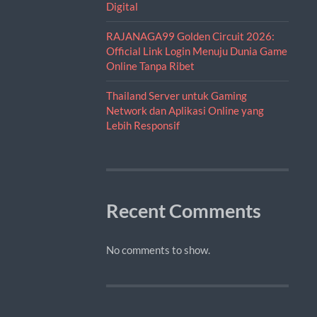
Digital
RAJANAGA99 Golden Circuit 2026:
Official Link Login Menuju Dunia Game
Online Tanpa Ribet
Thailand Server untuk Gaming
Network dan Aplikasi Online yang
Lebih Responsif
Recent Comments
No comments to show.