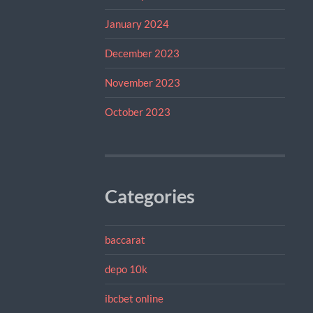
January 2024
December 2023
November 2023
October 2023
Categories
baccarat
depo 10k
ibcbet online