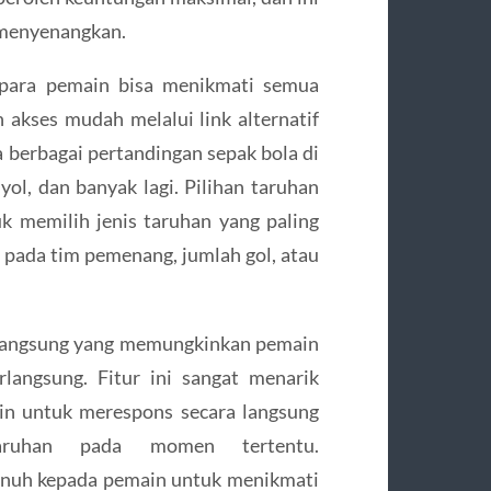
 menyenangkan.
 para pemain bisa menikmati semua
n akses mudah melalui link alternatif
berbagai pertandingan sepak bola di
nyol, dan banyak lagi. Pilihan taruhan
 memilih jenis taruhan yang paling
n pada tim pemenang, jumlah gol, atau
 langsung yang memungkinkan pemain
langsung. Fitur ini sangat menarik
n untuk merespons secara langsung
aruhan pada momen tertentu.
enuh kepada pemain untuk menikmati