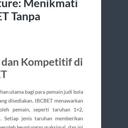
ture: Menikmati
ET Tanpa
 dan Kompetitif di
ET
han utama bagi para pemain judi bola
 yang disediakan. IBCBET menawarkan
 oleh pemain, seperti taruhan 1×2,
i. Setiap jenis taruhan memberikan
eroleh keuntungan maksimal, dan ini