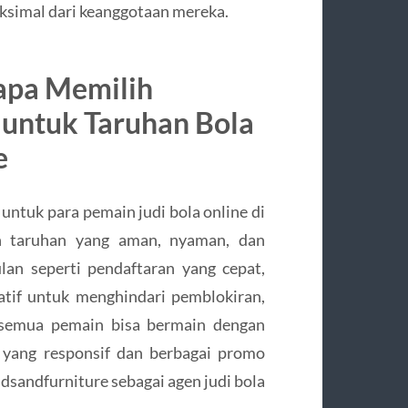
simal dari keanggotaan mereka.
apa Memilih
 untuk Taruhan Bola
e
 untuk para pemain judi bola online di
n taruhan yang aman, nyaman, dan
an seperti pendaftaran yang cepat,
atif untuk menghindari pemblokiran,
 semua pemain bisa bermain dengan
 yang responsif dan berbagai promo
sandfurniture sebagai agen judi bola