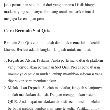
jenis permainan slot, mulai dari yang bertema klasik hingga
modern, yang semuanya dirancang untuk menarik minat dan
menjaga kesenangan pemain.
Cara Bermain Slot Qris
Bermain Slot Qris cukup mudah dan tidak memerlukan keahlian
khusus. Berikut adalah langkah-langkah untuk memulai:
Registrasi Akun
: Pertama, Anda perlu mendaftar di platform
yang menyediakan permainan Slot Qris. Proses pendaftaran
umumnya cepat dan mudah, cukup masukkan informasi yang
diperlukan serta membuat akun.
Melakukan Deposit
: Setelah mendaftar, langkah selanjutnya
adalah melakukan deposit. Dengan menggunakan sistem
QRIS, Anda dapat melakukan deposit secara instan melalui
berbagai metode pembayaran yang tersedia. Pastikan untuk