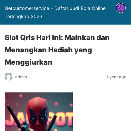
Getcustomerservice – Daftar Judi Bola Online
Terlengkap 2023
Slot Qris Hari Ini: Mainkan dan
Menangkan Hadiah yang
Menggiurkan
admin
1 year ago