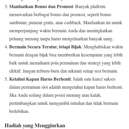
Manfaatkan Bonus dan Promosi
: Banyak platform
menawarkan berbagai bonus dan promosi, seperti bonus
sambutan, putaran gratis, atau cashback. Manfaatkan ini untuk
memperpanjang waktu bermain Anda dan meningkatkan
peluang menang tanpa harus mengeluarkan banyak uang.
Bermain Secara Teratur, tetapi Bijak
: Menghabiskan waktu
bermain dengan bijak bisa memberikan kesempatan yang lebih
baik untuk memahami pola permainan dan strategi yang lebih
efektif. Jangan terburu-buru dan nikmati setiap sesi bermain.
Ketahui Kapan Harus Berhenti
: Salah satu kunci sukses
dalam permainan slot adalah mengetahui kapan harus berhenti.
Jika Anda sedang dalam posisi menang atau kalah,
pertimbangkan untuk mengambil istirahat dan tidak bermain
berlebihan.
Hadiah yang Menggiurkan