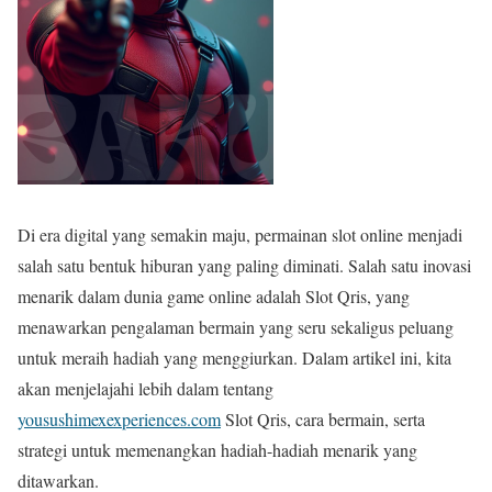
Di era digital yang semakin maju, permainan slot online menjadi
salah satu bentuk hiburan yang paling diminati. Salah satu inovasi
menarik dalam dunia game online adalah Slot Qris, yang
menawarkan pengalaman bermain yang seru sekaligus peluang
untuk meraih hadiah yang menggiurkan. Dalam artikel ini, kita
akan menjelajahi lebih dalam tentang
yousushimexexperiences.com
Slot Qris, cara bermain, serta
strategi untuk memenangkan hadiah-hadiah menarik yang
ditawarkan.