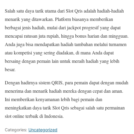
Salah satu daya tarik utama dari Slot Qris adalah hadiah-hadiah
menarik yang ditawarkan. Platform biasanya memberikan
berbagai jenis hadiah, mulai dari jackpot progresif yang dapat
mencapai ratusan juta rupiah, hingga bonus harian dan mingguan.
Anda juga bisa mendapatkan hadiah tambahan melalui turnamen
atau kompetisi yang sering diadakan, di mana Anda dapat
bersaing dengan pemain lain untuk meraih hadiah yang lebih
besar.
Dengan hadirnya sistem QRIS, para pemain dapat dengan mudah
menerima dan menarik hadiah mereka dengan cepat dan aman.
Ini memberikan kenyamanan lebih bagi pemain dan
meningkatkan daya tarik Slot Qris sebagai salah satu permainan
slot online terbaik di Indonesia.
Categories:
Uncategorized