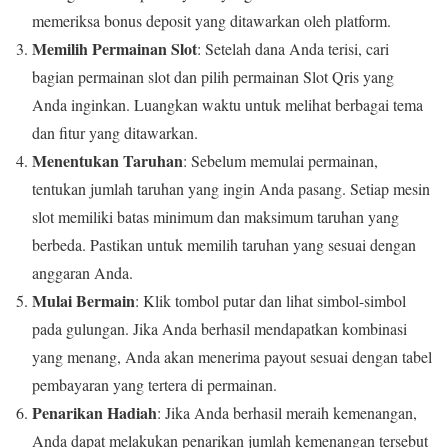
memeriksa bonus deposit yang ditawarkan oleh platform.
Memilih Permainan Slot
: Setelah dana Anda terisi, cari
bagian permainan slot dan pilih permainan Slot Qris yang
Anda inginkan. Luangkan waktu untuk melihat berbagai tema
dan fitur yang ditawarkan.
Menentukan Taruhan
: Sebelum memulai permainan,
tentukan jumlah taruhan yang ingin Anda pasang. Setiap mesin
slot memiliki batas minimum dan maksimum taruhan yang
berbeda. Pastikan untuk memilih taruhan yang sesuai dengan
anggaran Anda.
Mulai Bermain
: Klik tombol putar dan lihat simbol-simbol
pada gulungan. Jika Anda berhasil mendapatkan kombinasi
yang menang, Anda akan menerima payout sesuai dengan tabel
pembayaran yang tertera di permainan.
Penarikan Hadiah
: Jika Anda berhasil meraih kemenangan,
Anda dapat melakukan penarikan jumlah kemenangan tersebut