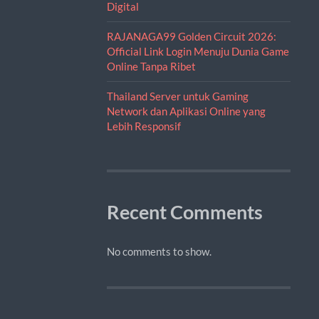
Digital
RAJANAGA99 Golden Circuit 2026:
Official Link Login Menuju Dunia Game
Online Tanpa Ribet
Thailand Server untuk Gaming
Network dan Aplikasi Online yang
Lebih Responsif
Recent Comments
No comments to show.