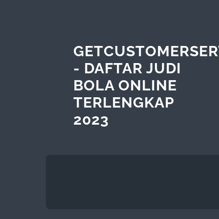
GETCUSTOMERSER
- DAFTAR JUDI
BOLA ONLINE
TERLENGKAP
2023