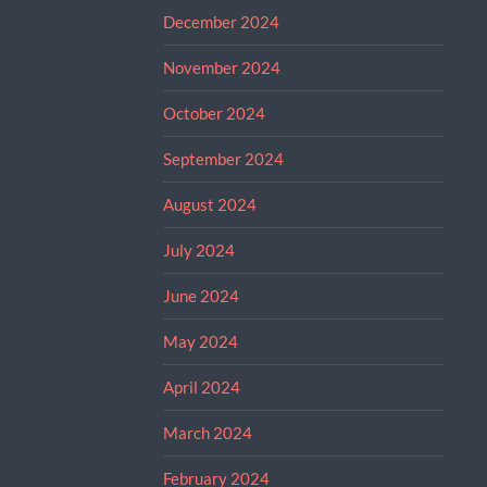
December 2024
November 2024
October 2024
September 2024
August 2024
July 2024
June 2024
May 2024
April 2024
March 2024
February 2024