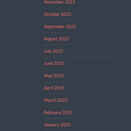
November 2025
October 2025
September 2025
August 2025
July 2025
June 2025
May 2025
April 2025
March 2025
February 2025
January 2025