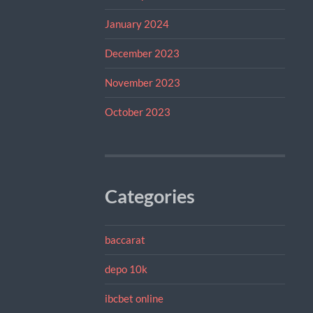
January 2024
December 2023
November 2023
October 2023
Categories
baccarat
depo 10k
ibcbet online