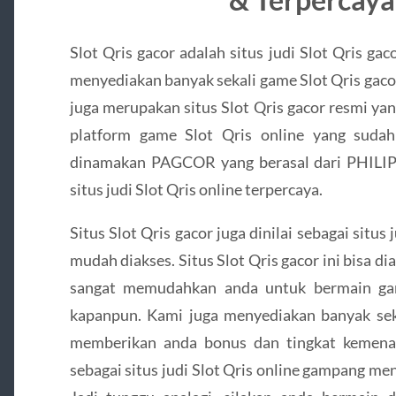
Slot Qris gacor adalah situs judi Slot Qris ga
menyediakan banyak sekali game Slot Qris gacor
juga merupakan situs Slot Qris gacor resmi yan
platform game Slot Qris online yang sudah
dinamakan PAGCOR yang berasal dari PHILIP
situs judi Slot Qris online terpercaya.
Situs Slot Qris gacor juga dinilai sebagai situs
mudah diakses. Situs Slot Qris gacor ini bisa di
sangat memudahkan anda untuk bermain ga
kapanpun. Kami juga menyediakan banyak se
memberikan anda bonus dan tingkat kemenan
sebagai situs judi Slot Qris online gampang m