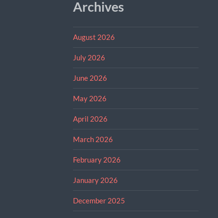
Archives
August 2026
July 2026
June 2026
May 2026
April 2026
March 2026
February 2026
January 2026
December 2025