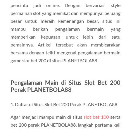
pencinta judi online. Dengan bervariasi style
permainan slot yang memikat dan mempunyai peluang
besar untuk meraih kemenangan besar, situs ini
mampu berikan pengalaman bermain yang
memberikan kepuasan untuk lebih dari satu
pemainnya. Artikel tersebut akan membicarakan
bersama dengan teliti mengenai pengalaman bermain
game slot bet 200 di situs PLANETBOLA88.
Pengalaman Main di Situs Slot Bet 200
Perak PLANETBOLA88
1. Daftar di Situs Slot Bet 200 Perak PLANETBOLA88
Agar menjadi mampu main di situs
slot bet 100
serta
bet 200 perak PLANETBOLA88, langkah pertama kali