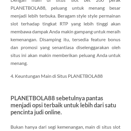
PLANETBOLA88, peluang untuk menang besar
menjadi lebih terbuka. Beragam style style permainan
slot terhadap tingkat RTP yang lebih tinggi akan
membawa dampak Anda makin gampang untuk meraih
kemenangan. Disamping itu, tersedia feature bonus
dan promosi yang senantiasa diselenggarakan oleh
situs ini akan makin memberikan peluang Anda untuk
menang.
4. Keuntungan Main di Situs PLANETBOLA88
PLANETBOLA88 sebetulnya pantas
menjadi opsi terbaik untuk lebih dari satu
pencinta judi online.
Bukan hanya dari segi kemenangan, main di situs slot