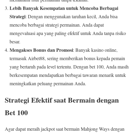
Lebih Banyak Kesempatan untuk Mencoba Berbagai
Strategi
: Dengan menggunakan taruhan kecil, Anda bisa
mencoba berbagai strategi permainan. Anda dapat
mengevaluasi apa yang paling efektif untuk Anda tanpa risiko
besar.
Mengakses Bonus dan Promosi
: Banyak kasino online,
termasuk Airbet88, sering memberikan bonus kepada pemain
yang bertaruh pada level tertentu. Dengan bet 100, Anda masih
berkesempatan mendapatkan berbagai tawaran menarik untuk
meningkatkan peluang permainan Anda.
Strategi Efektif saat Bermain dengan
Bet 100
Agar dapat meraih jackpot saat bermain Mahjong Ways dengan