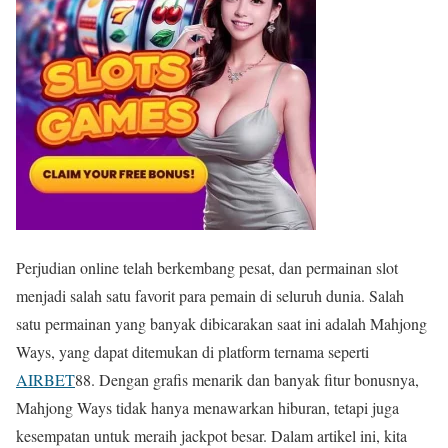
Perjudian online telah berkembang pesat, dan permainan slot
menjadi salah satu favorit para pemain di seluruh dunia. Salah
satu permainan yang banyak dibicarakan saat ini adalah Mahjong
Ways, yang dapat ditemukan di platform ternama seperti
AIRBET
88. Dengan grafis menarik dan banyak fitur bonusnya,
Mahjong Ways tidak hanya menawarkan hiburan, tetapi juga
kesempatan untuk meraih jackpot besar. Dalam artikel ini, kita