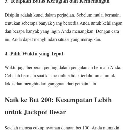
3. Tetapkan Batas Kerugian dan Kemenangan
Disiplin adalah kunci dalam perjudian. Sebelum mulai bermain,
tentukan seberapa banyak yang bersedia Anda untuk kehilangan
dan berapa banyak yang ingin Anda menangkan. Dengan cara
ini, Anda dapat menghindari situasi yang merugikan.
4. Pilih Waktu yang Tepat
Waktu juga berperan penting dalam pengalaman bermain Anda.
Cobalah bermain saat kasino online tidak terlalu ramai untuk
fokus dan menghindari gangguan dari pemain lain.
Naik ke Bet 200: Kesempatan Lebih
untuk Jackpot Besar
Setelah merasa cukup nyaman dengan bet 100, Anda mungkin