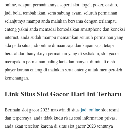
online, adapun permainannya seperti slot, togel, poker, casino,
judi bola, tembak ikan, serta sabung ayam, seluruh permainan
selanjutnya mampu anda mainkan bersama dengan terlampau
enteng yakni anda memadai bemodalkan smartphone dan koneksi
internet, anda sudah mampu memainkan seluruh permainan yang
ada pada situs judi online dimaan saja dan kapan saja, tetapi
berasal dari banyaknya permainan yang di sediakan, slot gacor
merupakan permainan paling laris dan banyak di minati oleh
player karena enteng di mainkan serta enteng untuk memperoleh
kemenangan.
Link Situs Slot Gacor Hari Ini Terbaru
Bermain slot gacor 2023 maxwin di situs
judi online
slot resmi
dan terpercaya, anda tidak kudu risau soal information privasi
anda akan tersebar, karena di situs slot gacor 2023 tentunya