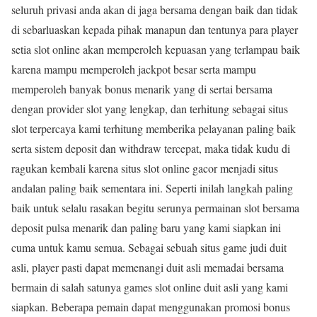
seluruh privasi anda akan di jaga bersama dengan baik dan tidak
di sebarluaskan kepada pihak manapun dan tentunya para player
setia slot online akan memperoleh kepuasan yang terlampau baik
karena mampu memperoleh jackpot besar serta mampu
memperoleh banyak bonus menarik yang di sertai bersama
dengan provider slot yang lengkap, dan terhitung sebagai situs
slot terpercaya kami terhitung memberika pelayanan paling baik
serta sistem deposit dan withdraw tercepat, maka tidak kudu di
ragukan kembali karena situs slot online gacor menjadi situs
andalan paling baik sementara ini. Seperti inilah langkah paling
baik untuk selalu rasakan begitu serunya permainan slot bersama
deposit pulsa menarik dan paling baru yang kami siapkan ini
cuma untuk kamu semua. Sebagai sebuah situs game judi duit
asli, player pasti dapat memenangi duit asli memadai bersama
bermain di salah satunya games slot online duit asli yang kami
siapkan. Beberapa pemain dapat menggunakan promosi bonus