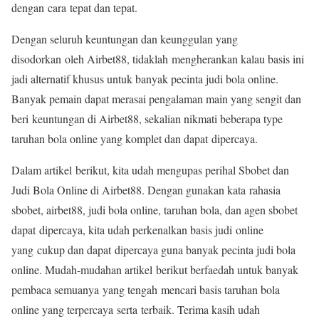
dengan cara tepat dan tepat.
Dengan seluruh keuntungan dan keunggulan yang
disodorkan oleh Airbet88, tidaklah mengherankan kalau basis ini
jadi alternatif khusus untuk banyak pecinta judi bola online.
Banyak pemain dapat merasai pengalaman main yang sengit dan
beri keuntungan di Airbet88, sekalian nikmati beberapa type
taruhan bola online yang komplet dan dapat dipercaya.
Dalam artikel berikut, kita udah mengupas perihal Sbobet dan
Judi Bola Online di Airbet88. Dengan gunakan kata rahasia
sbobet, airbet88, judi bola online, taruhan bola, dan agen sbobet
dapat dipercaya, kita udah perkenalkan basis judi online
yang cukup dan dapat dipercaya guna banyak pecinta judi bola
online. Mudah-mudahan artikel berikut berfaedah untuk banyak
pembaca semuanya yang tengah mencari basis taruhan bola
online yang terpercaya serta terbaik. Terima kasih udah