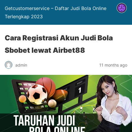
Getcustomerservice – Daftar Judi Bola Online
Terlengkap 2023
Cara Registrasi Akun Judi Bola
Sbobet lewat Airbet88
admin
11 months ago