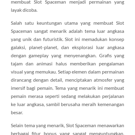
membuat Slot Spaceman menjadi permainan yang
layak dicoba.
Salah satu keuntungan utama yang membuat Slot
Spaceman sangat menarik adalah tema luar angkasa
yang unik dan futuristik. Slot ini memadukan konsep
galaksi, planet-planet, dan eksplorasi luar angkasa
dengan gameplay yang menyenangkan. Grafis yang
tajam dan animasi halus memberikan pengalaman
visual yang memukau. Setiap elemen dalam permainan
dirancang dengan detail, menciptakan atmosfer yang
imersif bagi pemain. Tema yang menarik ini membuat
pemain merasa seperti sedang melakukan perjalanan
ke luar angkasa, sambil berusaha meraih kemenangan
besar.
Selain tema yang menarik, Slot Spaceman menawarkan
berbagai fitur bonus yang sangat menguntungkan.