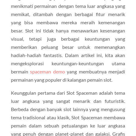
menikmati permainan dengan tema luar angkasa yang
memikat, ditambah dengan berbagai fitur menarik
yang bisa membawa mereka meraih kemenangan
besar. Slot ini tidak hanya menawarkan kesenangan
visual, tetapi juga berbagai keuntungan yang
memberikan peluang besar untuk memenangkan
hadiah-hadiah fantastis. Dalam artikel ini, kita akan
mengeksplorasi keuntungan-keuntungan utama
bermain
spaceman demo
yang membuatnya menjadi
permainan yang populer di kalangan pemain slot.
Keunggulan pertama dari Slot Spaceman adalah tema
luar angkasa yang sangat menarik dan futuristik.
Berbeda dengan banyak slot lainnya yang mengusung
tema tradisional atau klasik, Slot Spaceman membawa
pemain dalam sebuah petualangan ke luar angkasa
yang penuh dengan planet-planet dan galaksi. Grafis