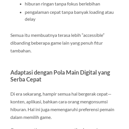
hiburan ringan tanpa fokus berlebihan
pengalaman cepat tanpa banyak loading atau
delay
Semua itu membuatnya terasa lebih “accessible”
dibanding beberapa game lain yang penuh fitur
tambahan.
Adaptasi dengan Pola Main Digital yang
Serba Cepat
Di era sekarang, hampir semua hal bergerak cepat—
konten, aplikasi, bahkan cara orang mengonsumsi
hiburan. Hal ini juga memengaruhi preferensi pemain
dalam memilih game.