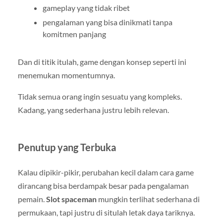
gameplay yang tidak ribet
pengalaman yang bisa dinikmati tanpa
komitmen panjang
Dan di titik itulah, game dengan konsep seperti ini
menemukan momentumnya.
Tidak semua orang ingin sesuatu yang kompleks.
Kadang, yang sederhana justru lebih relevan.
Penutup yang Terbuka
Kalau dipikir-pikir, perubahan kecil dalam cara game
dirancang bisa berdampak besar pada pengalaman
pemain.
Slot spaceman
mungkin terlihat sederhana di
permukaan, tapi justru di situlah letak daya tariknya.