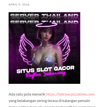
APRIL 9, 2026
Ada satu pola menarik
https://fallriverpizzatime.com
yang belakangan sering terasa di kalangan pemain
game online: banyak yang mulai beralih ke permainan