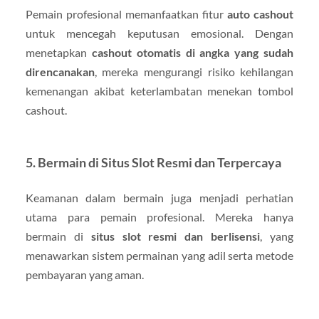
Pemain profesional memanfaatkan fitur
auto cashout
untuk mencegah keputusan emosional. Dengan
menetapkan
cashout otomatis di angka yang sudah
direncanakan
, mereka mengurangi risiko kehilangan
kemenangan akibat keterlambatan menekan tombol
cashout.
5. Bermain di Situs Slot Resmi dan Terpercaya
Keamanan dalam bermain juga menjadi perhatian
utama para pemain profesional. Mereka hanya
bermain di
situs slot resmi dan berlisensi
, yang
menawarkan sistem permainan yang adil serta metode
pembayaran yang aman.