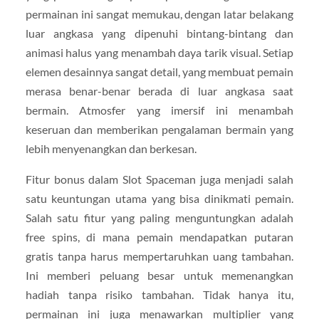
permainan ini sangat memukau, dengan latar belakang
luar angkasa yang dipenuhi bintang-bintang dan
animasi halus yang menambah daya tarik visual. Setiap
elemen desainnya sangat detail, yang membuat pemain
merasa benar-benar berada di luar angkasa saat
bermain. Atmosfer yang imersif ini menambah
keseruan dan memberikan pengalaman bermain yang
lebih menyenangkan dan berkesan.
Fitur bonus dalam Slot Spaceman juga menjadi salah
satu keuntungan utama yang bisa dinikmati pemain.
Salah satu fitur yang paling menguntungkan adalah
free spins, di mana pemain mendapatkan putaran
gratis tanpa harus mempertaruhkan uang tambahan.
Ini memberi peluang besar untuk memenangkan
hadiah tanpa risiko tambahan. Tidak hanya itu,
permainan ini juga menawarkan multiplier yang