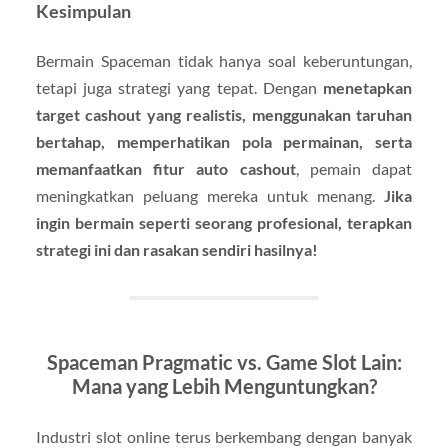
Kesimpulan
Bermain Spaceman tidak hanya soal keberuntungan,
tetapi juga strategi yang tepat. Dengan
menetapkan
target cashout yang realistis, menggunakan taruhan
bertahap, memperhatikan pola permainan, serta
memanfaatkan fitur auto cashout
, pemain dapat
meningkatkan peluang mereka untuk menang.
Jika
ingin bermain seperti seorang profesional, terapkan
strategi ini dan rasakan sendiri hasilnya!
Spaceman Pragmatic vs. Game Slot Lain:
Mana yang Lebih Menguntungkan?
Industri slot online terus berkembang dengan banyak