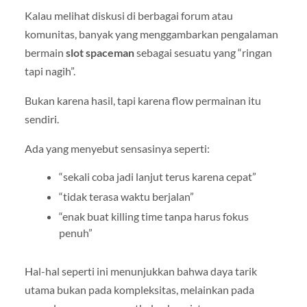
Kalau melihat diskusi di berbagai forum atau
komunitas, banyak yang menggambarkan pengalaman
bermain
slot spaceman
sebagai sesuatu yang “ringan
tapi nagih”.
Bukan karena hasil, tapi karena flow permainan itu
sendiri.
Ada yang menyebut sensasinya seperti:
“sekali coba jadi lanjut terus karena cepat”
“tidak terasa waktu berjalan”
“enak buat killing time tanpa harus fokus
penuh”
Hal-hal seperti ini menunjukkan bahwa daya tarik
utama bukan pada kompleksitas, melainkan pada