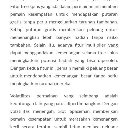
Fitur free spins yang ada dalam permainan ini memberi
pemain kesempatan untuk mendapatkan putaran
gratis tanpa perlu mengeluarkan taruhan tambahan.
Setiap putaran gratis memberikan peluang untuk
memenangkan lebih banyak hadiah tanpa risiko
tambahan. Selain itu, adanya fitur multiplier yang
dapat menggandakan kemenangan selama free spins
meningkatkan potensi hadiah yang bisa diperoleh.
Dengan kedua fitur ini, pemain memiliki peluang besar
untuk mendapatkan kemenangan besar tanpa perlu
meningkatkan taruhan mereka.
Volatilitas permainan yang seimbang adalah
keuntungan lain yang patut dipertimbangkan. Dengan
volatilitas menengah, Slot Spaceman memberikan
pemain kesempatan untuk merasakan kemenangan
kecil secara teratur, sambil tetap menjaga peluang