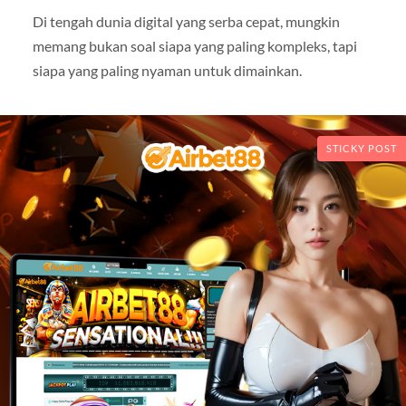
Di tengah dunia digital yang serba cepat, mungkin
memang bukan soal siapa yang paling kompleks, tapi
siapa yang paling nyaman untuk dimainkan.
STICKY POST