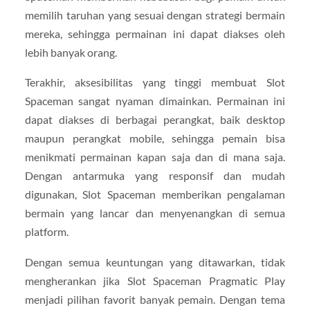
memilih taruhan yang sesuai dengan strategi bermain
mereka, sehingga permainan ini dapat diakses oleh
lebih banyak orang.
Terakhir, aksesibilitas yang tinggi membuat Slot
Spaceman sangat nyaman dimainkan. Permainan ini
dapat diakses di berbagai perangkat, baik desktop
maupun perangkat mobile, sehingga pemain bisa
menikmati permainan kapan saja dan di mana saja.
Dengan antarmuka yang responsif dan mudah
digunakan, Slot Spaceman memberikan pengalaman
bermain yang lancar dan menyenangkan di semua
platform.
Dengan semua keuntungan yang ditawarkan, tidak
mengherankan jika Slot Spaceman Pragmatic Play
menjadi pilihan favorit banyak pemain. Dengan tema