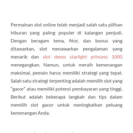
Permainan slot online telah menjadi salah satu pilihan
hiburan yang paling populer di kalangan penjudi.
Dengan beragam tema, fitur, dan bonus yang
ditawarkan, slot menawarkan pengalaman yang
menarik dan
slot demo starlight princess 1000
menegangkan. Namun, untuk meraih kemenangan
maksimal, pemain harus memiliki strategi yang tepat.
Salah satu strategi terpenting adalah memilih slot yang
“gacor” atau memiliki potensi pembayaran yang tinggi.
Berikut adalah beberapa langkah dan tips dalam
memilih slot gacor untuk meningkatkan peluang
kemenangan Anda.