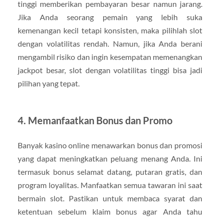
tinggi memberikan pembayaran besar namun jarang.
Jika Anda seorang pemain yang lebih suka
kemenangan kecil tetapi konsisten, maka pilihlah slot
dengan volatilitas rendah. Namun, jika Anda berani
mengambil risiko dan ingin kesempatan memenangkan
jackpot besar, slot dengan volatilitas tinggi bisa jadi
pilihan yang tepat.
4. Memanfaatkan Bonus dan Promo
Banyak kasino online menawarkan bonus dan promosi
yang dapat meningkatkan peluang menang Anda. Ini
termasuk bonus selamat datang, putaran gratis, dan
program loyalitas. Manfaatkan semua tawaran ini saat
bermain slot. Pastikan untuk membaca syarat dan
ketentuan sebelum klaim bonus agar Anda tahu