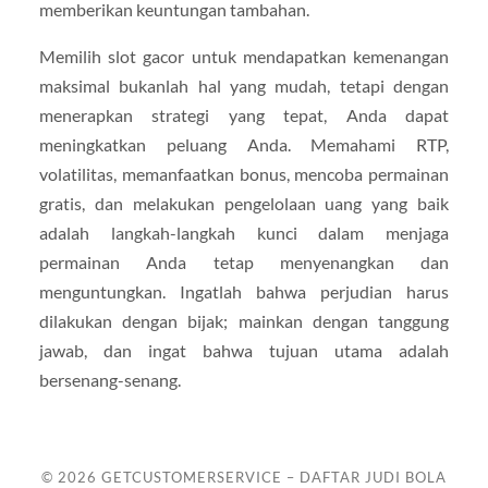
memberikan keuntungan tambahan.
Memilih slot gacor untuk mendapatkan kemenangan
maksimal bukanlah hal yang mudah, tetapi dengan
menerapkan strategi yang tepat, Anda dapat
meningkatkan peluang Anda. Memahami RTP,
volatilitas, memanfaatkan bonus, mencoba permainan
gratis, dan melakukan pengelolaan uang yang baik
adalah langkah-langkah kunci dalam menjaga
permainan Anda tetap menyenangkan dan
menguntungkan. Ingatlah bahwa perjudian harus
dilakukan dengan bijak; mainkan dengan tanggung
jawab, dan ingat bahwa tujuan utama adalah
bersenang-senang.
© 2026
GETCUSTOMERSERVICE – DAFTAR JUDI BOLA