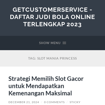
GETCUSTOMERSERVICE -
DAFTAR JUDI BOLA ONLINE
TERLENGKAP 2023
SHOW MENU
TAG:
SLOT MANIA PRINCESS
Strategi Memilih Slot Gacor
untuk Mendapatkan
Kemenangan Maksimal
DECEMBER 21, 2024
/
0 COMMENTS
/
STICKY