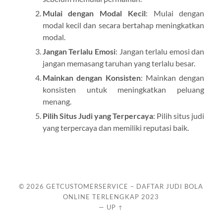
Mulai dengan Modal Kecil
: Mulai dengan
modal kecil dan secara bertahap meningkatkan
modal.
Jangan Terlalu Emosi
: Jangan terlalu emosi dan
jangan memasang taruhan yang terlalu besar.
Mainkan dengan Konsisten
: Mainkan dengan
konsisten untuk meningkatkan peluang
menang.
Pilih Situs Judi yang Terpercaya
: Pilih situs judi
yang terpercaya dan memiliki reputasi baik.
© 2026
GETCUSTOMERSERVICE – DAFTAR JUDI BOLA
ONLINE TERLENGKAP 2023
—
UP ↑