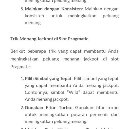
meningkatkan peluang menang.
Mainkan dengan Konsisten
: Mainkan dengan
konsisten untuk meningkatkan peluang
menang.
Trik Menang Jackpot di Slot Pragmatic
Berikut beberapa trik yang dapat membantu Anda
meningkatkan peluang menang jackpot di slot
Pragmatic:
Pilih Simbol yang Tepat
: Pilih simbol yang tepat
yang dapat membantu Anda menang jackpot.
Contohnya, simbol “Wild” dapat membantu
Anda menang jackpot.
Gunakan Fitur Turbo
: Gunakan fitur turbo
untuk meningkatkan putaran permenit dan
meningkatkan peluang menang.