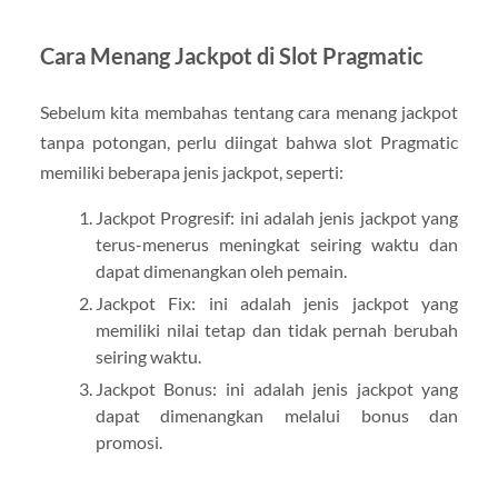
Cara Menang Jackpot di Slot Pragmatic
Sebelum kita membahas tentang cara menang jackpot
tanpa potongan, perlu diingat bahwa slot Pragmatic
memiliki beberapa jenis jackpot, seperti:
Jackpot Progresif: ini adalah jenis jackpot yang
terus-menerus meningkat seiring waktu dan
dapat dimenangkan oleh pemain.
Jackpot Fix: ini adalah jenis jackpot yang
memiliki nilai tetap dan tidak pernah berubah
seiring waktu.
Jackpot Bonus: ini adalah jenis jackpot yang
dapat dimenangkan melalui bonus dan
promosi.