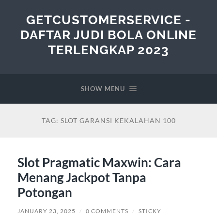
GETCUSTOMERSERVICE -
DAFTAR JUDI BOLA ONLINE
TERLENGKAP 2023
SHOW MENU
TAG:
SLOT GARANSI KEKALAHAN 100
Slot Pragmatic Maxwin: Cara
Menang Jackpot Tanpa
Potongan
JANUARY 23, 2025
/
0 COMMENTS
/
STICKY