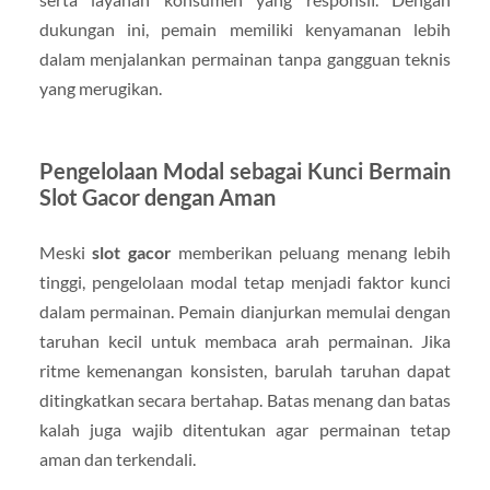
dukungan ini, pemain memiliki kenyamanan lebih
dalam menjalankan permainan tanpa gangguan teknis
yang merugikan.
Pengelolaan Modal sebagai Kunci Bermain
Slot Gacor dengan Aman
Meski
slot gacor
memberikan peluang menang lebih
tinggi, pengelolaan modal tetap menjadi faktor kunci
dalam permainan. Pemain dianjurkan memulai dengan
taruhan kecil untuk membaca arah permainan. Jika
ritme kemenangan konsisten, barulah taruhan dapat
ditingkatkan secara bertahap. Batas menang dan batas
kalah juga wajib ditentukan agar permainan tetap
aman dan terkendali.