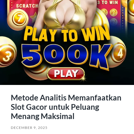
Metode Analitis Memanfaatkan
Slot Gacor untuk Peluang
Menang Maksimal
DECEMBER 9, 2025