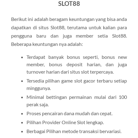
SLOT88
Berikut ini adalah beragam keuntungan yang bisa anda
dapatkan di situs Slot88, terutama untuk kalian para
pengguna baru dan juga member setia Slot88.
Beberapa keuntungan nya adalah:
Terdapat banyak bonus seperti, bonus new
member, bonus deposit harian, dan juga
turnover harian dari situs slot terpercaya.
Tersedia pilihan game slot gacor terbaru setiap
minggunya.
Minimal bettingan permainan mulai dari 100
perak saja.
Proses pencairan dana mudah dan cepat.
Pilihan Provider Online Slot lengkap.
Berbagai Pilihan metode transaksi bervariasi.