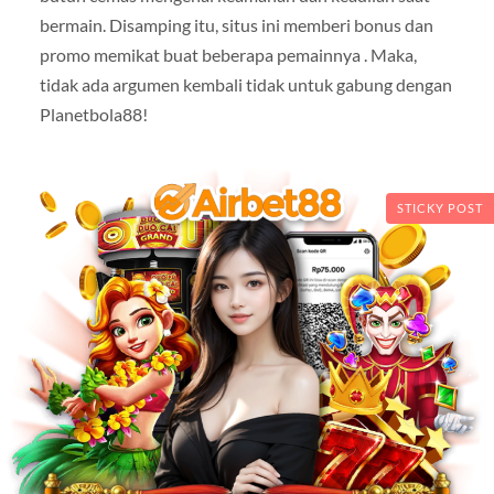
bermain. Disamping itu, situs ini memberi bonus dan
promo memikat buat beberapa pemainnya . Maka,
tidak ada argumen kembali tidak untuk gabung dengan
Planetbola88!
STICKY POST