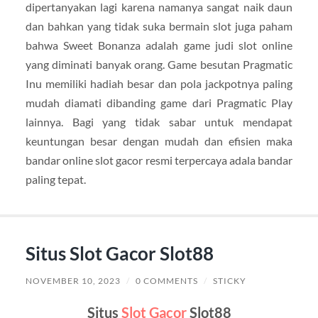
dipertanyakan lagi karena namanya sangat naik daun
dan bahkan yang tidak suka bermain slot juga paham
bahwa Sweet Bonanza adalah game judi slot online
yang diminati banyak orang. Game besutan Pragmatic
Inu memiliki hadiah besar dan pola jackpotnya paling
mudah diamati dibanding game dari Pragmatic Play
lainnya. Bagi yang tidak sabar untuk mendapat
keuntungan besar dengan mudah dan efisien maka
bandar online slot gacor resmi terpercaya adala bandar
paling tepat.
Situs Slot Gacor Slot88
NOVEMBER 10, 2023
/
0 COMMENTS
/
STICKY
Situs
Slot Gacor
Slot88