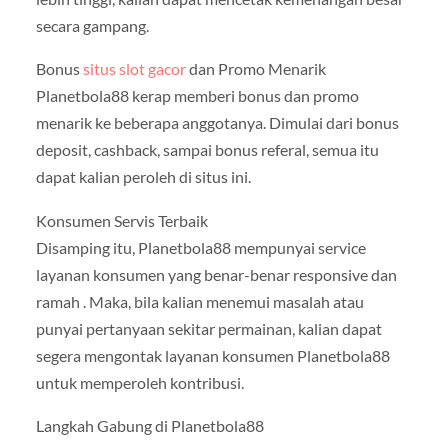
secara gampang.
Bonus
situs slot gacor
dan Promo Menarik
Planetbola88 kerap memberi bonus dan promo
menarik ke beberapa anggotanya. Dimulai dari bonus
deposit, cashback, sampai bonus referal, semua itu
dapat kalian peroleh di situs ini.
Konsumen Servis Terbaik
Disamping itu, Planetbola88 mempunyai service
layanan konsumen yang benar-benar responsive dan
ramah . Maka, bila kalian menemui masalah atau
punyai pertanyaan sekitar permainan, kalian dapat
segera mengontak layanan konsumen Planetbola88
untuk memperoleh kontribusi.
Langkah Gabung di Planetbola88