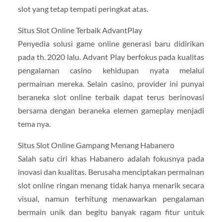
slot yang tetap tempati peringkat atas.
Situs Slot Online Terbaik AdvantPlay
Penyedia solusi game online generasi baru didirikan
pada th. 2020 lalu. Advant Play berfokus pada kualitas
pengalaman casino kehidupan nyata melalui
permainan mereka. Selain casino, provider ini punyai
beraneka slot online terbaik dapat terus berinovasi
bersama dengan beraneka elemen gameplay menjadi
tema nya.
Situs Slot Online Gampang Menang Habanero
Salah satu ciri khas Habanero adalah fokusnya pada
inovasi dan kualitas. Berusaha menciptakan permainan
slot online ringan menang tidak hanya menarik secara
visual, namun terhitung menawarkan pengalaman
bermain unik dan begitu banyak ragam fitur untuk