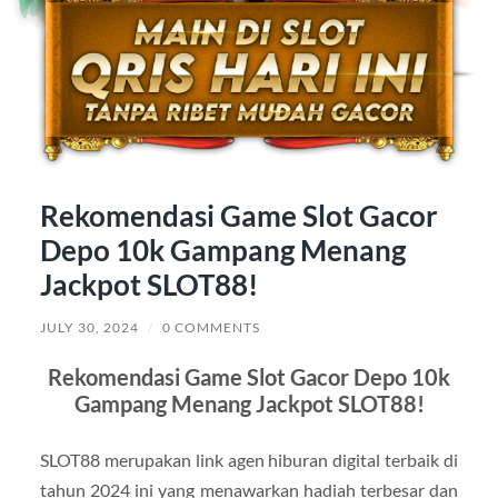
Rekomendasi Game Slot Gacor
Depo 10k Gampang Menang
Jackpot SLOT88!
JULY 30, 2024
/
0 COMMENTS
Rekomendasi Game Slot Gacor Depo 10k
Gampang Menang Jackpot SLOT88!
SLOT88 merupakan link agen hiburan digital terbaik di
tahun 2024 ini yang menawarkan hadiah terbesar dan