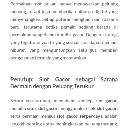
Permainan
slot
bukan hanya menawarkan peluang
menang, tetapi juga memberikan hiburan digital yang
menyenangkan. Setiap putaran menghadirkan suasana
baru, terutama ketika pemain sedang berada di
permainan yang dalam kondisi gacor. Dengan strategi
yang tepat dan waktu yang sesuai, slot dapat menjadi
hiburan yang menguntungkan sekaligus memberi
pengalaman bermain yang memuaskan.
Penutup: Slot Gacor sebagai Sarana
Bermain dengan Peluang Terukur
Secara keseluruhan, memahami konsep
slot gacor
,
memilih
situs slot gacor
, menggunakan
link slot gacor
,
serta bermain melalui
slot gacor terpercaya
adalah
langkah penting untuk meningkatkan peluang menang.