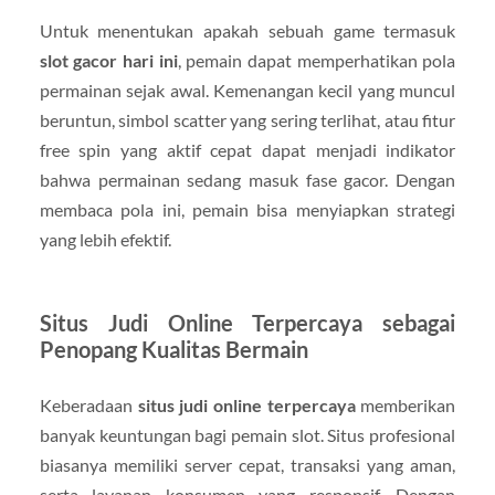
Untuk menentukan apakah sebuah game termasuk
slot gacor hari ini
, pemain dapat memperhatikan pola
permainan sejak awal. Kemenangan kecil yang muncul
beruntun, simbol scatter yang sering terlihat, atau fitur
free spin yang aktif cepat dapat menjadi indikator
bahwa permainan sedang masuk fase gacor. Dengan
membaca pola ini, pemain bisa menyiapkan strategi
yang lebih efektif.
Situs Judi Online Terpercaya sebagai
Penopang Kualitas Bermain
Keberadaan
situs judi online terpercaya
memberikan
banyak keuntungan bagi pemain slot. Situs profesional
biasanya memiliki server cepat, transaksi yang aman,
serta layanan konsumen yang responsif. Dengan