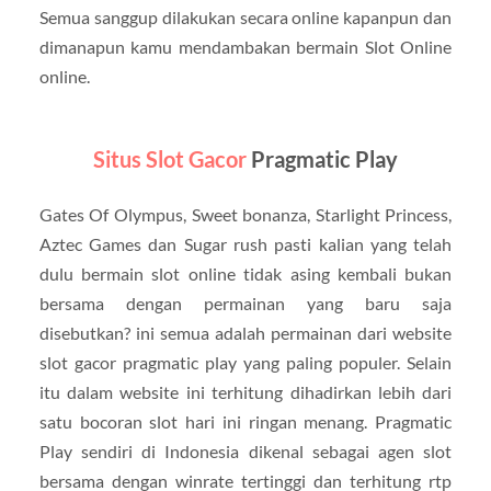
Semua sanggup dilakukan secara online kapanpun dan
dimanapun kamu mendambakan bermain Slot Online
online.
Situs Slot Gacor
Pragmatic Play
Gates Of Olympus, Sweet bonanza, Starlight Princess,
Aztec Games dan Sugar rush pasti kalian yang telah
dulu bermain slot online tidak asing kembali bukan
bersama dengan permainan yang baru saja
disebutkan? ini semua adalah permainan dari website
slot gacor pragmatic play yang paling populer. Selain
itu dalam website ini terhitung dihadirkan lebih dari
satu bocoran slot hari ini ringan menang. Pragmatic
Play sendiri di Indonesia dikenal sebagai agen slot
bersama dengan winrate tertinggi dan terhitung rtp