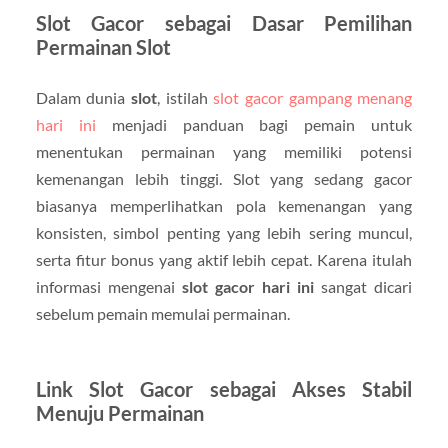
Slot Gacor sebagai Dasar Pemilihan
Permainan Slot
Dalam dunia
slot
, istilah
slot gacor gampang menang
hari ini
menjadi panduan bagi pemain untuk
menentukan permainan yang memiliki potensi
kemenangan lebih tinggi. Slot yang sedang gacor
biasanya memperlihatkan pola kemenangan yang
konsisten, simbol penting yang lebih sering muncul,
serta fitur bonus yang aktif lebih cepat. Karena itulah
informasi mengenai
slot gacor hari ini
sangat dicari
sebelum pemain memulai permainan.
Link Slot Gacor sebagai Akses Stabil
Menuju Permainan