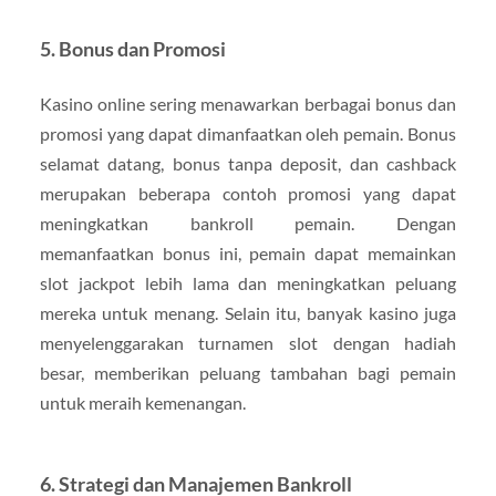
5. Bonus dan Promosi
Kasino online sering menawarkan berbagai bonus dan
promosi yang dapat dimanfaatkan oleh pemain. Bonus
selamat datang, bonus tanpa deposit, dan cashback
merupakan beberapa contoh promosi yang dapat
meningkatkan bankroll pemain. Dengan
memanfaatkan bonus ini, pemain dapat memainkan
slot jackpot lebih lama dan meningkatkan peluang
mereka untuk menang. Selain itu, banyak kasino juga
menyelenggarakan turnamen slot dengan hadiah
besar, memberikan peluang tambahan bagi pemain
untuk meraih kemenangan.
6. Strategi dan Manajemen Bankroll