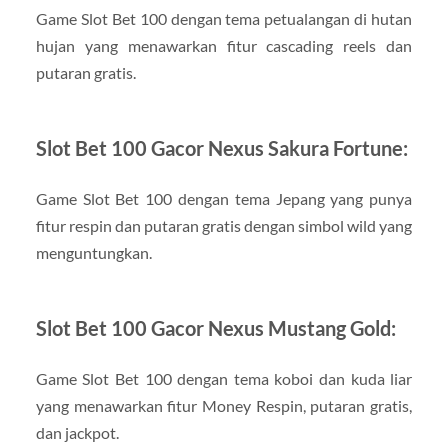
Game Slot Bet 100 dengan tema petualangan di hutan
hujan yang menawarkan fitur cascading reels dan
putaran gratis.
Slot Bet 100 Gacor Nexus Sakura Fortune:
Game Slot Bet 100 dengan tema Jepang yang punya
fitur respin dan putaran gratis dengan simbol wild yang
menguntungkan.
Slot Bet 100 Gacor Nexus Mustang Gold:
Game Slot Bet 100 dengan tema koboi dan kuda liar
yang menawarkan fitur Money Respin, putaran gratis,
dan jackpot.