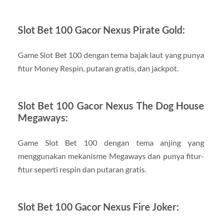
Slot Bet 100 Gacor Nexus Pirate Gold:
Game Slot Bet 100 dengan tema bajak laut yang punya
fitur Money Respin, putaran gratis, dan jackpot.
Slot Bet 100 Gacor Nexus The Dog House
Megaways:
Game Slot Bet 100 dengan tema anjing yang
menggunakan mekanisme Megaways dan punya fitur-
fitur seperti respin dan putaran gratis.
Slot Bet 100 Gacor Nexus Fire Joker: