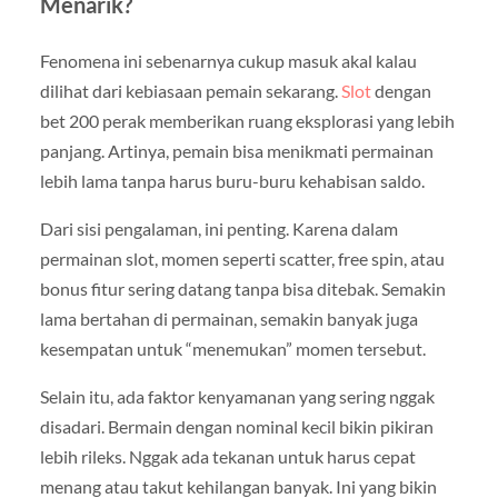
Menarik?
Fenomena ini sebenarnya cukup masuk akal kalau
dilihat dari kebiasaan pemain sekarang.
Slot
dengan
bet 200 perak memberikan ruang eksplorasi yang lebih
panjang. Artinya, pemain bisa menikmati permainan
lebih lama tanpa harus buru-buru kehabisan saldo.
Dari sisi pengalaman, ini penting. Karena dalam
permainan slot, momen seperti scatter, free spin, atau
bonus fitur sering datang tanpa bisa ditebak. Semakin
lama bertahan di permainan, semakin banyak juga
kesempatan untuk “menemukan” momen tersebut.
Selain itu, ada faktor kenyamanan yang sering nggak
disadari. Bermain dengan nominal kecil bikin pikiran
lebih rileks. Nggak ada tekanan untuk harus cepat
menang atau takut kehilangan banyak. Ini yang bikin