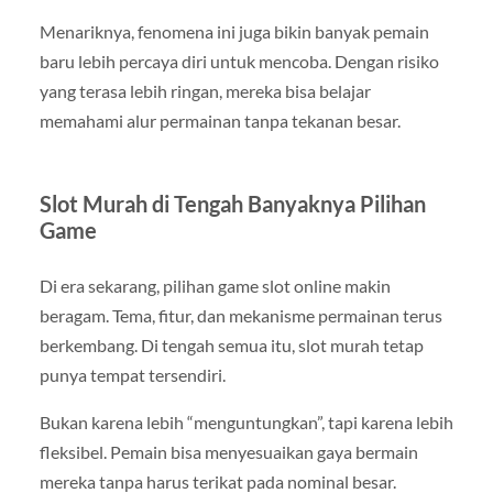
Menariknya, fenomena ini juga bikin banyak pemain
baru lebih percaya diri untuk mencoba. Dengan risiko
yang terasa lebih ringan, mereka bisa belajar
memahami alur permainan tanpa tekanan besar.
Slot Murah di Tengah Banyaknya Pilihan
Game
Di era sekarang, pilihan game slot online makin
beragam. Tema, fitur, dan mekanisme permainan terus
berkembang. Di tengah semua itu, slot murah tetap
punya tempat tersendiri.
Bukan karena lebih “menguntungkan”, tapi karena lebih
fleksibel. Pemain bisa menyesuaikan gaya bermain
mereka tanpa harus terikat pada nominal besar.