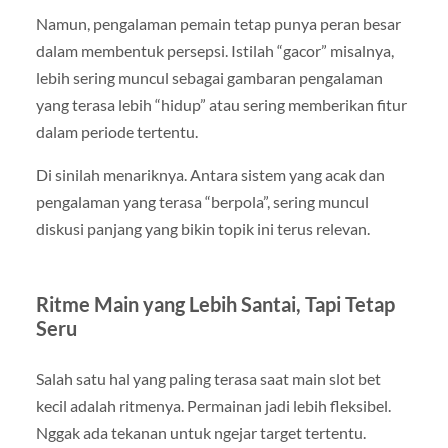
Namun, pengalaman pemain tetap punya peran besar
dalam membentuk persepsi. Istilah “gacor” misalnya,
lebih sering muncul sebagai gambaran pengalaman
yang terasa lebih “hidup” atau sering memberikan fitur
dalam periode tertentu.
Di sinilah menariknya. Antara sistem yang acak dan
pengalaman yang terasa “berpola”, sering muncul
diskusi panjang yang bikin topik ini terus relevan.
Ritme Main yang Lebih Santai, Tapi Tetap
Seru
Salah satu hal yang paling terasa saat main slot bet
kecil adalah ritmenya. Permainan jadi lebih fleksibel.
Nggak ada tekanan untuk ngejar target tertentu.