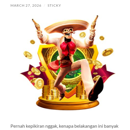
MARCH 27, 2026
/
STICKY
Pernah kepikiran nggak, kenapa belakangan ini banyak