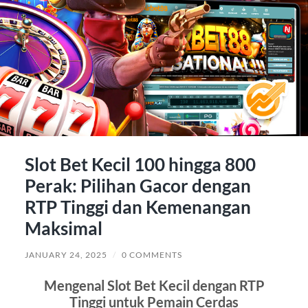
Slot Bet Kecil 100 hingga 800
Perak: Pilihan Gacor dengan
RTP Tinggi dan Kemenangan
Maksimal
JANUARY 24, 2025
/
0 COMMENTS
Mengenal Slot Bet Kecil dengan RTP
Tinggi untuk Pemain Cerdas