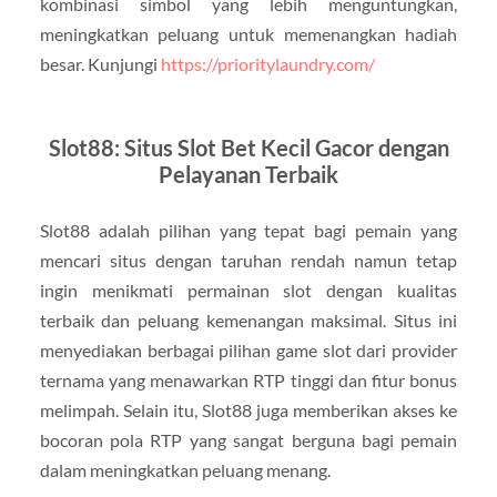
kombinasi simbol yang lebih menguntungkan,
meningkatkan peluang untuk memenangkan hadiah
besar. Kunjungi
https://prioritylaundry.com/
Slot88: Situs Slot Bet Kecil Gacor dengan
Pelayanan Terbaik
Slot88 adalah pilihan yang tepat bagi pemain yang
mencari situs dengan taruhan rendah namun tetap
ingin menikmati permainan slot dengan kualitas
terbaik dan peluang kemenangan maksimal. Situs ini
menyediakan berbagai pilihan game slot dari provider
ternama yang menawarkan RTP tinggi dan fitur bonus
melimpah. Selain itu, Slot88 juga memberikan akses ke
bocoran pola RTP yang sangat berguna bagi pemain
dalam meningkatkan peluang menang.