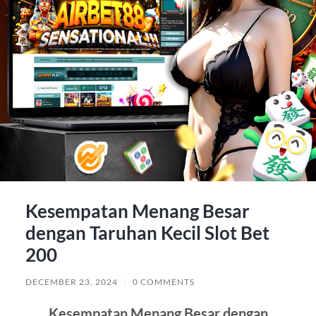
Kesempatan Menang Besar
dengan Taruhan Kecil Slot Bet
200
DECEMBER 23, 2024
/
0 COMMENTS
Kesempatan Menang Besar dengan