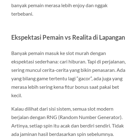
banyak pemain merasa lebih enjoy dan nggak
terbebani.
Ekspektasi Pemain vs Realita di Lapangan
Banyak pemain masuk ke slot murah dengan
ekspektasi sederhana: cari hiburan. Tapi di perjalanan,
sering muncul cerita-cerita yang bikin penasaran. Ada
yang bilang game tertentu lagi “gacor”, ada juga yang
merasa lebih sering kena fitur bonus saat pakai bet
kecil.
Kalau dilihat dari sisi sistem, semua slot modern
berjalan dengan RNG (Random Number Generator).
Artinya, setiap spin itu acak dan berdiri sendiri. Tidak
ada jaminan hasil berdasarkan spin sebelumnya.