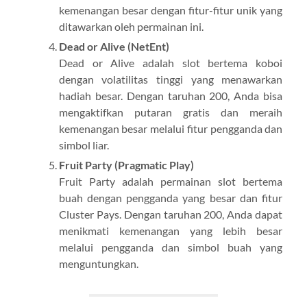
kemenangan besar dengan fitur-fitur unik yang
ditawarkan oleh permainan ini.
Dead or Alive (NetEnt)
Dead or Alive adalah slot bertema koboi
dengan volatilitas tinggi yang menawarkan
hadiah besar. Dengan taruhan 200, Anda bisa
mengaktifkan putaran gratis dan meraih
kemenangan besar melalui fitur pengganda dan
simbol liar.
Fruit Party (Pragmatic Play)
Fruit Party adalah permainan slot bertema
buah dengan pengganda yang besar dan fitur
Cluster Pays. Dengan taruhan 200, Anda dapat
menikmati kemenangan yang lebih besar
melalui pengganda dan simbol buah yang
menguntungkan.