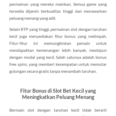
permainan yang mereka mainkan. Semua game yang
tersedia dijamin berkualitas tinggi dan menawarkan
peluang menang yang adil.
Selain RTP yang tinggi, permainan slot dengan taruhan
kecil juga menyediakan fitur bonus yang melimpah.
Fitur-fitur ini memungkinkan pemain untuk
mendapatkan kemenangan lebih banyak, meskipun
dengan modal yang kecil. Salah satunya adalah bonus
free spins, yang memberi kesempatan untuk memutar
gulungan secara gratis tanpa menambah taruhan.
Fitur Bonus di Slot Bet Kecil yang
Meningkatkan Peluang Menang
Bermain slot dengan taruhan kecil tidak berarti