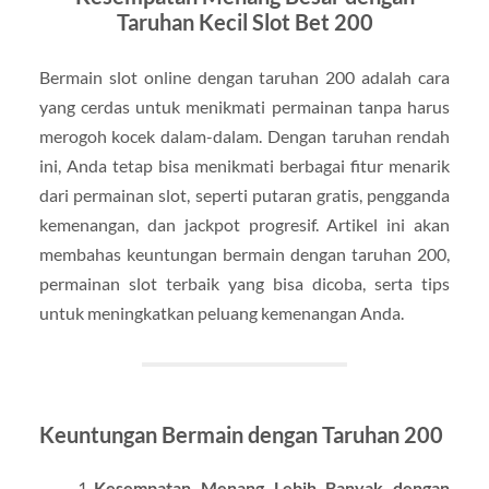
Taruhan Kecil Slot Bet 200
Bermain slot online dengan taruhan 200 adalah cara
yang cerdas untuk menikmati permainan tanpa harus
merogoh kocek dalam-dalam. Dengan taruhan rendah
ini, Anda tetap bisa menikmati berbagai fitur menarik
dari permainan slot, seperti putaran gratis, pengganda
kemenangan, dan jackpot progresif. Artikel ini akan
membahas keuntungan bermain dengan taruhan 200,
permainan slot terbaik yang bisa dicoba, serta tips
untuk meningkatkan peluang kemenangan Anda.
Keuntungan Bermain dengan Taruhan 200
Kesempatan Menang Lebih Banyak dengan