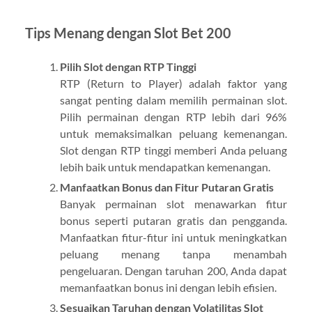
Tips Menang dengan Slot Bet 200
Pilih Slot dengan RTP Tinggi
RTP (Return to Player) adalah faktor yang
sangat penting dalam memilih permainan slot.
Pilih permainan dengan RTP lebih dari 96%
untuk memaksimalkan peluang kemenangan.
Slot dengan RTP tinggi memberi Anda peluang
lebih baik untuk mendapatkan kemenangan.
Manfaatkan Bonus dan Fitur Putaran Gratis
Banyak permainan slot menawarkan fitur
bonus seperti putaran gratis dan pengganda.
Manfaatkan fitur-fitur ini untuk meningkatkan
peluang menang tanpa menambah
pengeluaran. Dengan taruhan 200, Anda dapat
memanfaatkan bonus ini dengan lebih efisien.
Sesuaikan Taruhan dengan Volatilitas Slot