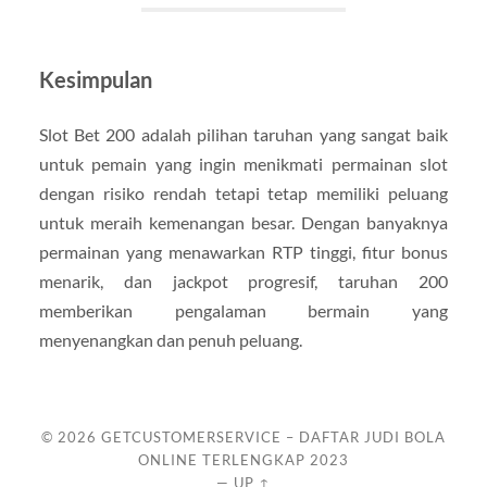
Kesimpulan
Slot Bet 200 adalah pilihan taruhan yang sangat baik
untuk pemain yang ingin menikmati permainan slot
dengan risiko rendah tetapi tetap memiliki peluang
untuk meraih kemenangan besar. Dengan banyaknya
permainan yang menawarkan RTP tinggi, fitur bonus
menarik, dan jackpot progresif, taruhan 200
memberikan pengalaman bermain yang
menyenangkan dan penuh peluang.
© 2026
GETCUSTOMERSERVICE – DAFTAR JUDI BOLA
ONLINE TERLENGKAP 2023
—
UP ↑