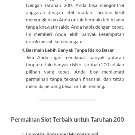
Dengan taruhan 200, Anda bisa mengontrol
anggaran dengan lebih mudah. Taruhan kecil
memungkinkan Anda untuk bermain lebih lama
tanpa khawatir saldo Anda habis dengan cepat.
Ini memberi Anda lebih banyak kesempatan
untuk meraih kemenangan.
Bermain Lebih Banyak Tanpa Risiko Besar
Jika Anda ingin menikmati banyak putaran
tanpa terlalu banyak risiko, taruhan 200 adalah
pilihan yang tepat. Anda bisa menikmati
permainan tanpa tekanan finansial, dan tetap
memiliki peluang besar untuk menang.
Permainan Slot Terbaik untuk Taruhan 200
Immortal Romance (Microgaming)