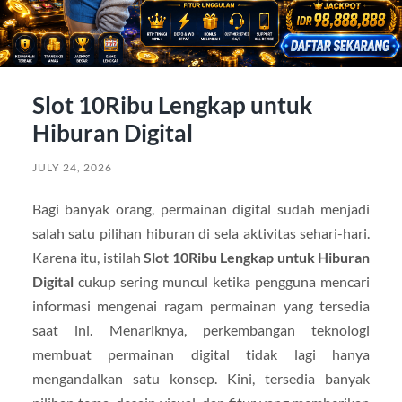
Slot 10Ribu Lengkap untuk
Hiburan Digital
JULY 24, 2026
Bagi banyak orang, permainan digital sudah menjadi
salah satu pilihan hiburan di sela aktivitas sehari-hari.
Karena itu, istilah
Slot 10Ribu Lengkap untuk Hiburan
Digital
cukup sering muncul ketika pengguna mencari
informasi mengenai ragam permainan yang tersedia
saat ini. Menariknya, perkembangan teknologi
membuat permainan digital tidak lagi hanya
mengandalkan satu konsep. Kini, tersedia banyak