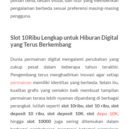
pilihan tema, desain visual, dan fitur yang memberikan
pengalaman berbeda sesuai preferensi masing-masing
pengguna.
Slot 10Ribu Lengkap untuk Hiburan Digital
yang Terus Berkembang
Dunia permainan digital mengalami perubahan yang
cukup pesat dalam beberapa tahun terakhir.
Pengembang terus menghadirkan inovasi agar setiap
permainan
memiliki identitas yang berbeda. Selain itu,
kualitas grafis yang semakin baik membuat tampilan
permainan terasa lebih nyaman dipandang di berbagai
perangkat. Istilah seperti
slot 10ribu
,
slot 10 ribu
,
slot
deposit 10 ribu
,
slot deposit 10K
,
slot
depo 10K
,
hingga
slot 10000
juga sering ditemukan dalam
berbagai pembahasan mengenai kategori permainan