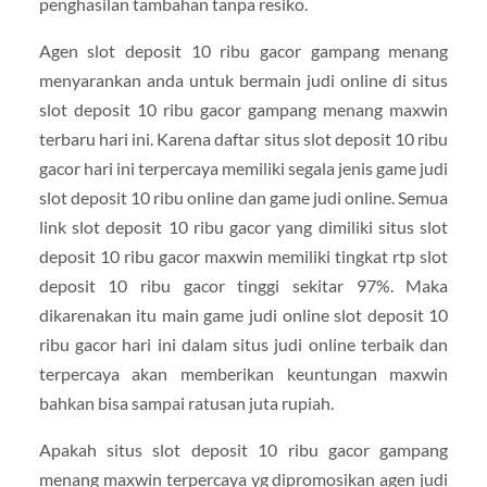
penghasilan tambahan tanpa resiko.
Agen slot deposit 10 ribu gacor gampang menang
menyarankan anda untuk bermain judi online di situs
slot deposit 10 ribu gacor gampang menang maxwin
terbaru hari ini. Karena daftar situs slot deposit 10 ribu
gacor hari ini terpercaya memiliki segala jenis game judi
slot deposit 10 ribu online dan game judi online. Semua
link slot deposit 10 ribu gacor yang dimiliki situs slot
deposit 10 ribu gacor maxwin memiliki tingkat rtp slot
deposit 10 ribu gacor tinggi sekitar 97%. Maka
dikarenakan itu main game judi online slot deposit 10
ribu gacor hari ini dalam situs judi online terbaik dan
terpercaya akan memberikan keuntungan maxwin
bahkan bisa sampai ratusan juta rupiah.
Apakah situs slot deposit 10 ribu gacor gampang
menang maxwin terpercaya yg dipromosikan agen judi