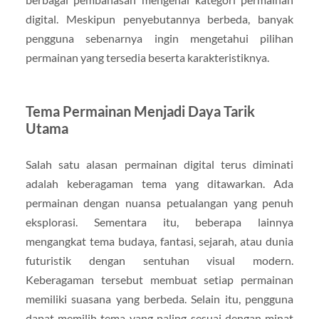
digital. Meskipun penyebutannya berbeda, banyak
pengguna sebenarnya ingin mengetahui pilihan
permainan yang tersedia beserta karakteristiknya.
Tema Permainan Menjadi Daya Tarik
Utama
Salah satu alasan permainan digital terus diminati
adalah keberagaman tema yang ditawarkan. Ada
permainan dengan nuansa petualangan yang penuh
eksplorasi. Sementara itu, beberapa lainnya
mengangkat tema budaya, fantasi, sejarah, atau dunia
futuristik dengan sentuhan visual modern.
Keberagaman tersebut membuat setiap permainan
memiliki suasana yang berbeda. Selain itu, pengguna
dapat memilih tema yang paling sesuai dengan minat