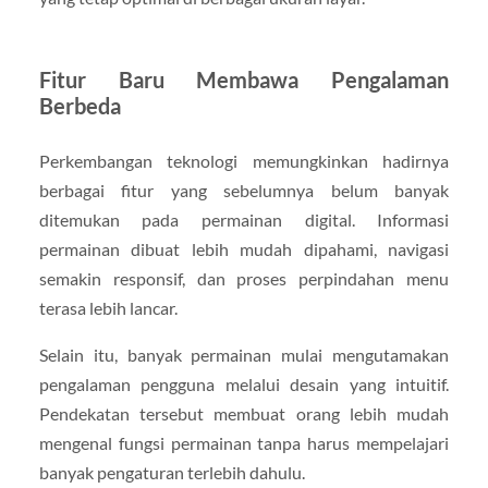
Fitur Baru Membawa Pengalaman
Berbeda
Perkembangan teknologi memungkinkan hadirnya
berbagai fitur yang sebelumnya belum banyak
ditemukan pada permainan digital. Informasi
permainan dibuat lebih mudah dipahami, navigasi
semakin responsif, dan proses perpindahan menu
terasa lebih lancar.
Selain itu, banyak permainan mulai mengutamakan
pengalaman pengguna melalui desain yang intuitif.
Pendekatan tersebut membuat orang lebih mudah
mengenal fungsi permainan tanpa harus mempelajari
banyak pengaturan terlebih dahulu.