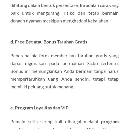
dihitung dalam bentuk persentase. Ini adalah cara yang
baik untuk mengurangi risiko dan tetap bermain
dengan nyaman meskipun menghadapi kekalahan.
d. Free Bet atau Bonus Taruhan Gratis
Beberapa platform memberikan taruhan gratis yang
dapat digunakan pada permainan Sicbo tertentu.
Bonus ini memungkinkan Anda bermain tanpa harus
mempertaruhkan uang Anda sendiri, tetapi tetap
memiliki peluang untuk menang.
e. Program Loyalitas dan VIP
Pemain setia sering kali dihargai melalui
program