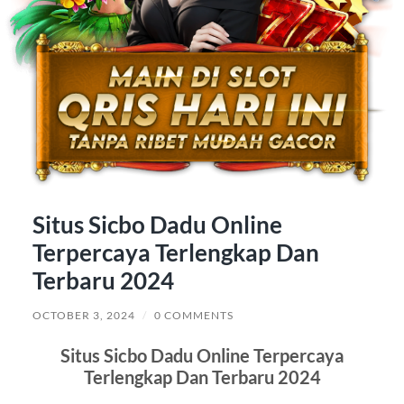
Situs Sicbo Dadu Online
Terpercaya Terlengkap Dan
Terbaru 2024
OCTOBER 3, 2024
/
0 COMMENTS
Situs Sicbo Dadu Online Terpercaya
Terlengkap Dan Terbaru 2024