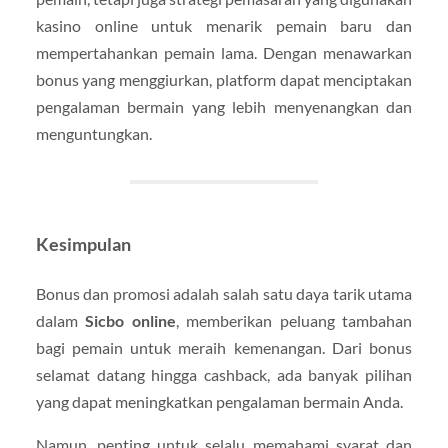
kasino online untuk menarik pemain baru dan
mempertahankan pemain lama. Dengan menawarkan
bonus yang menggiurkan, platform dapat menciptakan
pengalaman bermain yang lebih menyenangkan dan
menguntungkan.
Kesimpulan
Bonus dan promosi adalah salah satu daya tarik utama
dalam
Sicbo online
, memberikan peluang tambahan
bagi pemain untuk meraih kemenangan. Dari bonus
selamat datang hingga cashback, ada banyak pilihan
yang dapat meningkatkan pengalaman bermain Anda.
Namun, penting untuk selalu memahami syarat dan