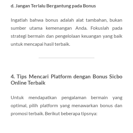
d. Jangan Terlalu Bergantung pada Bonus
Ingatlah bahwa bonus adalah alat tambahan, bukan
sumber utama kemenangan Anda. Fokuslah pada
strategi bermain dan pengelolaan keuangan yang baik
untuk mencapai hasil terbaik.
4. Tips Mencari Platform dengan Bonus Sicbo
Online Terbaik
Untuk mendapatkan pengalaman bermain yang
optimal, pilih platform yang menawarkan bonus dan
promosi terbaik. Berikut beberapa tipsnya: