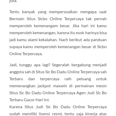
juta.
Tentu banyak yang mempersoalkan mengapa saat
Bermain Situs Sicbo Online Terpercaya tak pernah
memperoleh kemenangam besar. Jika hari ini kamu
memperoleh kemenangan, karena itu esok harinya bisa
jadi kamu alami kekalahan. Nach berikut ada panduan
supaya kamu memperoleh kemenangan besar di Sicbo
Online Terpercaya.
Jadi, tunggu apa lagi? Segeralah bergabung menjadi
anggota sah di Situs Sic Bo Dadu Online Terpercaya sah
Terbaru dan terpercaya raih peluang untuk
memenangkan jackpot maxwin di permainan mesin
Situs Sic Bo Dadu Online Terpercaya Agen Judi Sic Bo
Terbaru Gacor Hari Ini.
Karena Situs Judi Sic Bo Dadu Online Terpercaya
sudah memiliki lisensi resmi, tentu saja kinerja atas