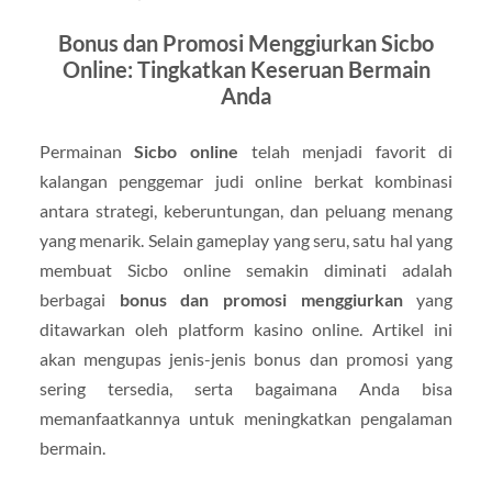
Bonus dan Promosi Menggiurkan Sicbo
Online: Tingkatkan Keseruan Bermain
Anda
Permainan
Sicbo online
telah menjadi favorit di
kalangan penggemar judi online berkat kombinasi
antara strategi, keberuntungan, dan peluang menang
yang menarik. Selain gameplay yang seru, satu hal yang
membuat Sicbo online semakin diminati adalah
berbagai
bonus dan promosi menggiurkan
yang
ditawarkan oleh platform kasino online. Artikel ini
akan mengupas jenis-jenis bonus dan promosi yang
sering tersedia, serta bagaimana Anda bisa
memanfaatkannya untuk meningkatkan pengalaman
bermain.