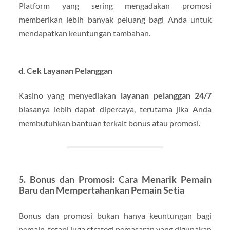
Platform yang sering mengadakan promosi
memberikan lebih banyak peluang bagi Anda untuk
mendapatkan keuntungan tambahan.
d. Cek Layanan Pelanggan
Kasino yang menyediakan
layanan pelanggan 24/7
biasanya lebih dapat dipercaya, terutama jika Anda
membutuhkan bantuan terkait bonus atau promosi.
5. Bonus dan Promosi: Cara Menarik Pemain
Baru dan Mempertahankan Pemain Setia
Bonus dan promosi bukan hanya keuntungan bagi
pemain, tetapi juga strategi pemasaran yang digunakan