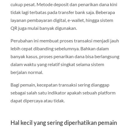
cukup pesat. Metode deposit dan penarikan dana kini
tidak lagi terbatas pada transfer bank saja. Beberapa
layanan pembayaran digital, e-wallet, hingga sistem
QR juga mulai banyak digunakan.
Perubahan ini membuat proses transaksi menjadi jauh
lebih cepat dibanding sebelumnya. Bahkan dalam
banyak kasus, proses penarikan dana bisa berlangsung
dalam waktu yang relatif singkat selama sistem
berjalan normal.
Bagi pemain, kecepatan transaksi sering dianggap
sebagai salah satu indikator apakah sebuah platform
dapat dipercaya atau tidak.
Hal kecil yang sering diperhatikan pemain