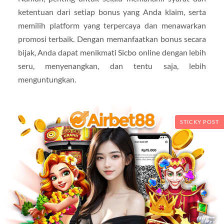
ketentuan dari setiap bonus yang Anda klaim, serta
memilih platform yang terpercaya dan menawarkan
promosi terbaik. Dengan memanfaatkan bonus secara
bijak, Anda dapat menikmati Sicbo online dengan lebih
seru, menyenangkan, dan tentu saja, lebih
menguntungkan.
STICKY POST