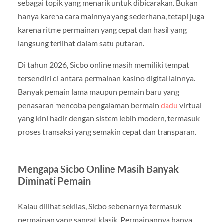
sebagai topik yang menarik untuk dibicarakan. Bukan
hanya karena cara mainnya yang sederhana, tetapi juga
karena ritme permainan yang cepat dan hasil yang
langsung terlihat dalam satu putaran.
Di tahun 2026, Sicbo online masih memiliki tempat
tersendiri di antara permainan kasino digital lainnya.
Banyak pemain lama maupun pemain baru yang
penasaran mencoba pengalaman bermain
dadu
virtual
yang kini hadir dengan sistem lebih modern, termasuk
proses transaksi yang semakin cepat dan transparan.
Mengapa Sicbo Online Masih Banyak
Diminati Pemain
Kalau dilihat sekilas, Sicbo sebenarnya termasuk
permainan yang sangat klasik. Permainannya hanya