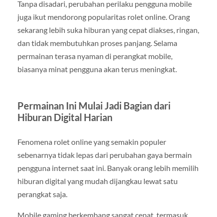
Tanpa disadari, perubahan perilaku pengguna mobile
juga ikut mendorong popularitas rolet online. Orang
sekarang lebih suka hiburan yang cepat diakses, ringan,
dan tidak membutuhkan proses panjang. Selama
permainan terasa nyaman di perangkat mobile,
biasanya minat pengguna akan terus meningkat.
Permainan Ini Mulai Jadi Bagian dari
Hiburan Digital Harian
Fenomena rolet online yang semakin populer
sebenarnya tidak lepas dari perubahan gaya bermain
pengguna internet saat ini. Banyak orang lebih memilih
hiburan digital yang mudah dijangkau lewat satu
perangkat saja.
Mobile gaming berkembang sangat cepat, termasuk