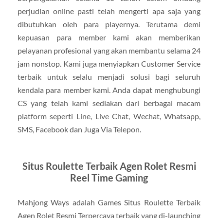
perjudian online pasti telah mengerti apa saja yang
dibutuhkan oleh para playernya. Terutama demi
kepuasan para member kami akan memberikan
pelayanan profesional yang akan membantu selama 24
jam nonstop. Kami juga menyiapkan Customer Service
terbaik untuk selalu menjadi solusi bagi seluruh
kendala para member kami. Anda dapat menghubungi
CS yang telah kami sediakan dari berbagai macam
platform seperti Line, Live Chat, Wechat, Whatsapp,
SMS, Facebook dan Juga Via Telepon.
Situs Roulette Terbaik Agen Rolet Resmi
Reel Time Gaming
Mahjong Ways adalah Games Situs Roulette Terbaik
Agen Rolet Resmi Terpercaya terbaik yang di-launching