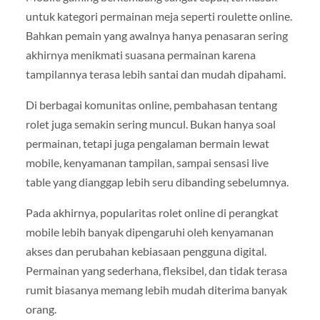
untuk kategori permainan meja seperti roulette online.
Bahkan pemain yang awalnya hanya penasaran sering
akhirnya menikmati suasana permainan karena
tampilannya terasa lebih santai dan mudah dipahami.
Di berbagai komunitas online, pembahasan tentang
rolet juga semakin sering muncul. Bukan hanya soal
permainan, tetapi juga pengalaman bermain lewat
mobile, kenyamanan tampilan, sampai sensasi live
table yang dianggap lebih seru dibanding sebelumnya.
Pada akhirnya, popularitas rolet online di perangkat
mobile lebih banyak dipengaruhi oleh kenyamanan
akses dan perubahan kebiasaan pengguna digital.
Permainan yang sederhana, fleksibel, dan tidak terasa
rumit biasanya memang lebih mudah diterima banyak
orang.