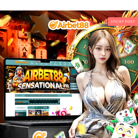
STICKY POST