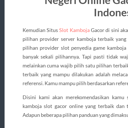
Indone
Kemudian Situs
Slot Kamboja
Gacor di sini a
pilihan provider server kamboja terbaik yang 
pilihan provider slot penyedia game kamboja
banyak sekali pilihannya. Tapi pasti tidak wa
melainkan cuma wajib pilih satu pilihan terbai
terbaik yang mampu dilakukan adalah melaca
referensi. Kamu mampu pilih berdasarkan refer
Disini kami akan merekomendasikan kamu se
kamboja slot gacor online yang terbaik dan 
Adapun beberapa pilihan panduan yang dimaksud