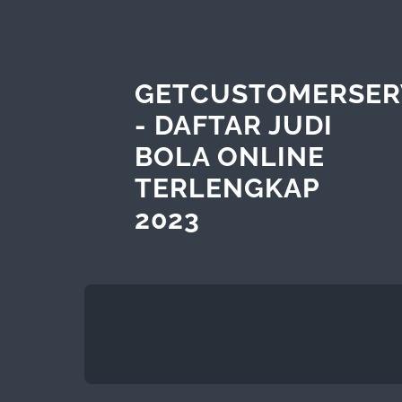
GETCUSTOMERSER
- DAFTAR JUDI
BOLA ONLINE
TERLENGKAP
2023