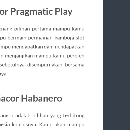
or Pragmatic Play
enang pilihan pertama mampu kamu
mpu bermain permainan kamboja slot
 mampu mendapatkan dan mendapatkan
tan menjanjikan mampu kamu peroleh
h sebetulnya disempurnakan bersama
nya.
Gacor Habanero
anero adalah pilihan yang terhitung
donesia khususnya. Kamu akan mampu