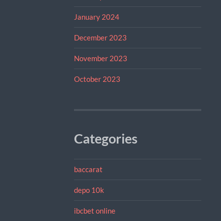
January 2024
December 2023
November 2023
October 2023
Categories
baccarat
depo 10k
ibcbet online