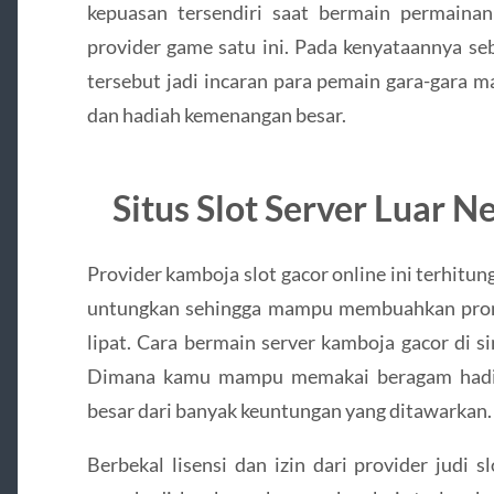
kepuasan tersendiri saat bermain permaina
provider game satu ini. Pada kenyataannya se
tersebut jadi incaran para pemain gara-gar
dan hadiah kemenangan besar.
Situs Slot Server Luar N
Provider kamboja slot gacor online ini terhitung
untungkan sehingga mampu membuahkan prom
lipat. Cara bermain server kamboja gacor di s
Dimana kamu mampu memakai beragam hadia
besar dari banyak keuntungan yang ditawarkan.
Berbekal lisensi dan izin dari provider judi s