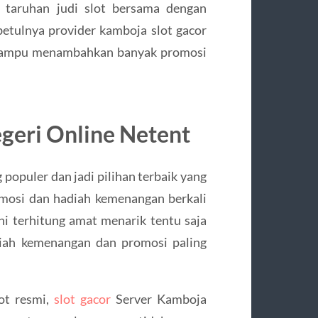
n taruhan judi slot bersama dengan
betulnya provider kamboja slot gacor
a mampu menambahkan banyak promosi
egeri Online Netent
 populer dan jadi pilihan terbaik yang
osi dan hadiah kemenangan berkali
ini terhitung amat menarik tentu saja
h kemenangan dan promosi paling
lot resmi,
slot gacor
Server Kamboja