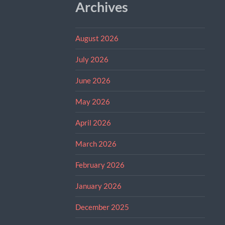
Archives
August 2026
July 2026
June 2026
May 2026
April 2026
March 2026
February 2026
January 2026
December 2025