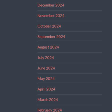
December 2024
November 2024
October 2024
September 2024
August 2024
July 2024
June 2024
May 2024
April 2024
March 2024
February 2024