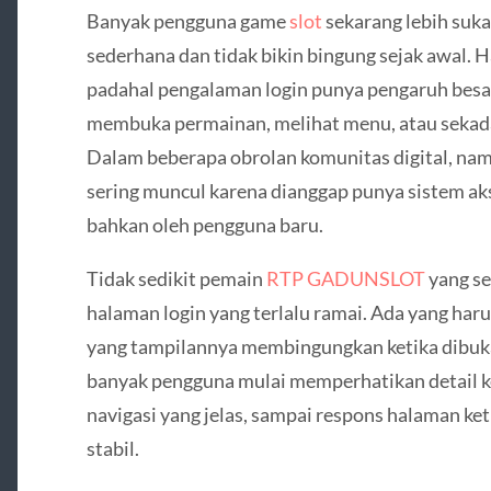
Banyak pengguna game
slot
sekarang lebih suka
sederhana dan tidak bikin bingung sejak awal. Ha
padahal pengalaman login punya pengaruh besa
membuka permainan, melihat menu, atau sekad
Dalam beberapa obrolan komunitas digital, n
sering muncul karena dianggap punya sistem a
bahkan oleh pengguna baru.
Tidak sedikit pemain
RTP GADUNSLOT
yang s
halaman login yang terlalu ramai. Ada yang haru
yang tampilannya membingungkan ketika dibuka 
banyak pengguna mulai memperhatikan detail kec
navigasi yang jelas, sampai respons halaman ket
stabil.