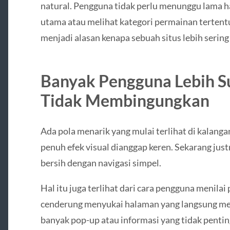
natural. Pengguna tidak perlu menunggu lama 
utama atau melihat kategori permainan tertentu.
menjadi alasan kenapa sebuah situs lebih sering
Banyak Pengguna Lebih S
Tidak Membingungkan
Ada pola menarik yang mulai terlihat di kalanga
penuh efek visual dianggap keren. Sekarang jus
bersih dengan navigasi simpel.
Hal itu juga terlihat dari cara pengguna menila
cenderung menyukai halaman yang langsung men
banyak pop-up atau informasi yang tidak pent