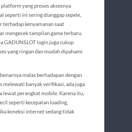
 platform yang proses aksesnya
l seperti ini sering dianggap sepele,
r terhadap kenyamanan saat
ar mengecek tampilan game terbaru.
ama GADUNSLOT login juga cukup
kses yang ringan dan mudah dipahami
ebenarnya malas berhadapan dengan
s melewati banyak verifikasi, ada juga
lewat perangkat mobile. Karena itu,
il seperti kecepatan loading,
ika koneksi internet sedang tidak