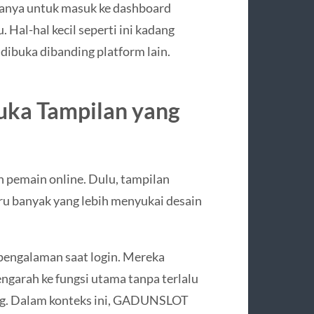
hanya untuk masuk ke dashboard
 Hal-hal kecil seperti ini kadang
 dibuka dibanding platform lain.
uka Tampilan yang
n pemain online. Dulu, tampilan
tru banyak yang lebih menyukai desain
i pengalaman saat login. Mereka
garah ke fungsi utama tanpa terlalu
ing. Dalam konteks ini, GADUNSLOT