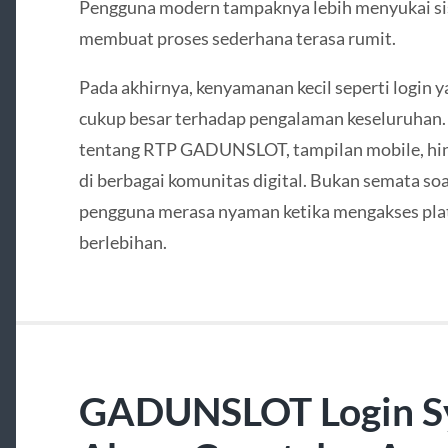
Pengguna modern tampaknya lebih menyukai sist
membuat proses sederhana terasa rumit.
Pada akhirnya, kenyamanan kecil seperti login 
cukup besar terhadap pengalaman keseluruhan.
tentang RTP GADUNSLOT, tampilan mobile, hing
di berbagai komunitas digital. Bukan semata so
pengguna merasa nyaman ketika mengakses pla
berlebihan.
GADUNSLOT Login S