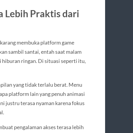
 Lebih Praktis dari
sekarang membuka platform game
kan sambil santai, entah saat malam
 hiburan ringan. Di situasi seperti itu,
lan yang tidak terlalu berat. Menu
apa platform lain yang penuh animasi
 ini justru terasa nyaman karena fokus
l.
mbuat pengalaman akses terasa lebih