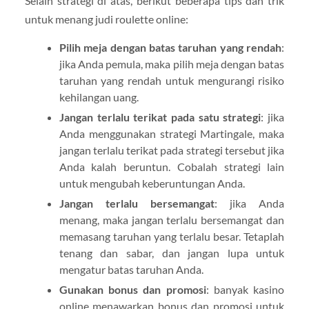
Selain strategi di atas, berikut beberapa tips dan trik
untuk menang judi roulette online:
Pilih meja dengan batas taruhan yang rendah
:
jika Anda pemula, maka pilih meja dengan batas
taruhan yang rendah untuk mengurangi risiko
kehilangan uang.
Jangan terlalu terikat pada satu strategi
: jika
Anda menggunakan strategi Martingale, maka
jangan terlalu terikat pada strategi tersebut jika
Anda kalah beruntun. Cobalah strategi lain
untuk mengubah keberuntungan Anda.
Jangan terlalu bersemangat
: jika Anda
menang, maka jangan terlalu bersemangat dan
memasang taruhan yang terlalu besar. Tetaplah
tenang dan sabar, dan jangan lupa untuk
mengatur batas taruhan Anda.
Gunakan bonus dan promosi
: banyak kasino
online menawarkan bonus dan promosi untuk