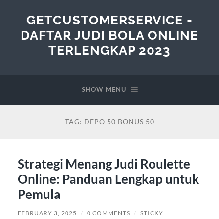
GETCUSTOMERSERVICE -
DAFTAR JUDI BOLA ONLINE
TERLENGKAP 2023
SHOW MENU
TAG:
DEPO 50 BONUS 50
Strategi Menang Judi Roulette
Online: Panduan Lengkap untuk
Pemula
FEBRUARY 3, 2025
/
0 COMMENTS
/
STICKY