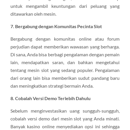
untuk mengambil keuntungan dari peluang yang
ditawarkan oleh mesin.
7. Bergabung dengan Komunitas Pecinta Slot
Bergabung dengan komunitas online atau forum
perjudian dapat memberikan wawasan yang berharga.
Di sana, Anda bisa berbagi pengalaman dengan pemain
lain, mendapatkan saran, dan bahkan mengetahui
tentang mesin slot yang sedang populer. Pengalaman
dari orang lain bisa memberikan sudut pandang baru
dan meningkatkan strategi bermain Anda.
8. Cobalah Versi Demo Terlebih Dahulu
Sebelum menginvestasikan uang sungguh-sungguh,
cobalah versi demo dari mesin slot yang Anda minati.
Banyak kasino online menyediakan opsi ini sehingga