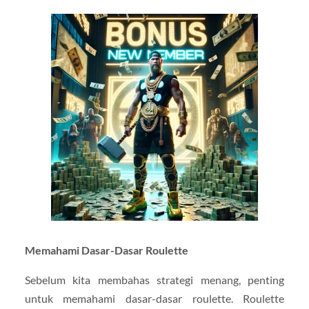
Memahami Dasar-Dasar Roulette
Sebelum kita membahas strategi menang, penting
untuk memahami dasar-dasar roulette. Roulette