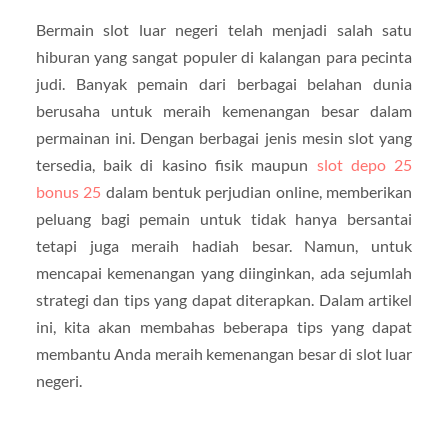
Bermain slot luar negeri telah menjadi salah satu
hiburan yang sangat populer di kalangan para pecinta
judi. Banyak pemain dari berbagai belahan dunia
berusaha untuk meraih kemenangan besar dalam
permainan ini. Dengan berbagai jenis mesin slot yang
tersedia, baik di kasino fisik maupun
slot depo 25
bonus 25
dalam bentuk perjudian online, memberikan
peluang bagi pemain untuk tidak hanya bersantai
tetapi juga meraih hadiah besar. Namun, untuk
mencapai kemenangan yang diinginkan, ada sejumlah
strategi dan tips yang dapat diterapkan. Dalam artikel
ini, kita akan membahas beberapa tips yang dapat
membantu Anda meraih kemenangan besar di slot luar
negeri.