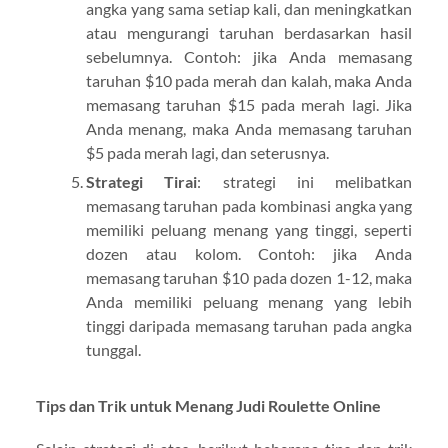
angka yang sama setiap kali, dan meningkatkan
atau mengurangi taruhan berdasarkan hasil
sebelumnya. Contoh: jika Anda memasang
taruhan $10 pada merah dan kalah, maka Anda
memasang taruhan $15 pada merah lagi. Jika
Anda menang, maka Anda memasang taruhan
$5 pada merah lagi, dan seterusnya.
Strategi Tirai
: strategi ini melibatkan
memasang taruhan pada kombinasi angka yang
memiliki peluang menang yang tinggi, seperti
dozen atau kolom. Contoh: jika Anda
memasang taruhan $10 pada dozen 1-12, maka
Anda memiliki peluang menang yang lebih
tinggi daripada memasang taruhan pada angka
tunggal.
Tips dan Trik untuk Menang Judi Roulette Online