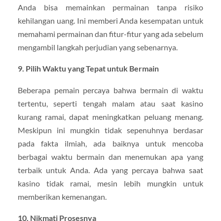
Anda bisa memainkan permainan tanpa risiko
kehilangan uang. Ini memberi Anda kesempatan untuk
memahami permainan dan fitur-fitur yang ada sebelum
mengambil langkah perjudian yang sebenarnya.
9. Pilih Waktu yang Tepat untuk Bermain
Beberapa pemain percaya bahwa bermain di waktu
tertentu, seperti tengah malam atau saat kasino
kurang ramai, dapat meningkatkan peluang menang.
Meskipun ini mungkin tidak sepenuhnya berdasar
pada fakta ilmiah, ada baiknya untuk mencoba
berbagai waktu bermain dan menemukan apa yang
terbaik untuk Anda. Ada yang percaya bahwa saat
kasino tidak ramai, mesin lebih mungkin untuk
memberikan kemenangan.
10. Nikmati Prosesnya