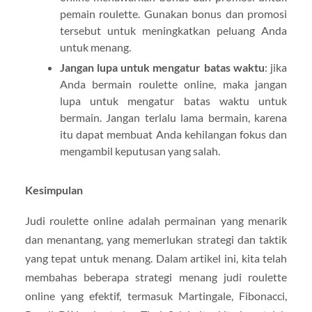
pemain roulette. Gunakan bonus dan promosi
tersebut untuk meningkatkan peluang Anda
untuk menang.
Jangan lupa untuk mengatur batas waktu
: jika
Anda bermain roulette online, maka jangan
lupa untuk mengatur batas waktu untuk
bermain. Jangan terlalu lama bermain, karena
itu dapat membuat Anda kehilangan fokus dan
mengambil keputusan yang salah.
Kesimpulan
Judi roulette online adalah permainan yang menarik
dan menantang, yang memerlukan strategi dan taktik
yang tepat untuk menang. Dalam artikel ini, kita telah
membahas beberapa strategi menang judi roulette
online yang efektif, termasuk Martingale, Fibonacci,