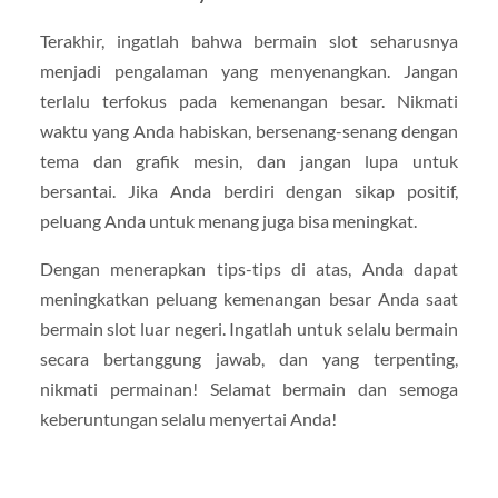
Terakhir, ingatlah bahwa bermain slot seharusnya
menjadi pengalaman yang menyenangkan. Jangan
terlalu terfokus pada kemenangan besar. Nikmati
waktu yang Anda habiskan, bersenang-senang dengan
tema dan grafik mesin, dan jangan lupa untuk
bersantai. Jika Anda berdiri dengan sikap positif,
peluang Anda untuk menang juga bisa meningkat.
Dengan menerapkan tips-tips di atas, Anda dapat
meningkatkan peluang kemenangan besar Anda saat
bermain slot luar negeri. Ingatlah untuk selalu bermain
secara bertanggung jawab, dan yang terpenting,
nikmati permainan! Selamat bermain dan semoga
keberuntungan selalu menyertai Anda!