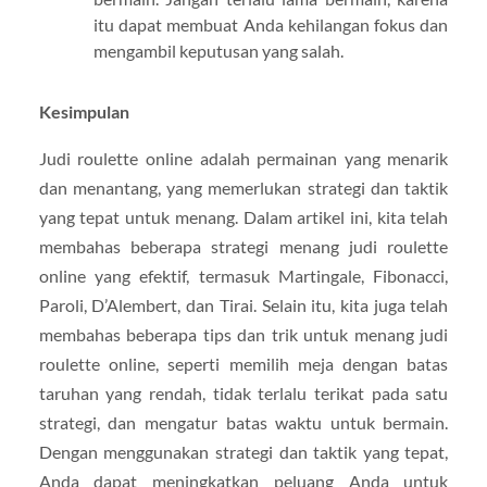
itu dapat membuat Anda kehilangan fokus dan
mengambil keputusan yang salah.
Kesimpulan
Judi roulette online adalah permainan yang menarik
dan menantang, yang memerlukan strategi dan taktik
yang tepat untuk menang. Dalam artikel ini, kita telah
membahas beberapa strategi menang judi roulette
online yang efektif, termasuk Martingale, Fibonacci,
Paroli, D’Alembert, dan Tirai. Selain itu, kita juga telah
membahas beberapa tips dan trik untuk menang judi
roulette online, seperti memilih meja dengan batas
taruhan yang rendah, tidak terlalu terikat pada satu
strategi, dan mengatur batas waktu untuk bermain.
Dengan menggunakan strategi dan taktik yang tepat,
Anda dapat meningkatkan peluang Anda untuk