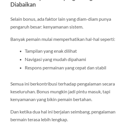
Diabaikan
Selain bonus, ada faktor lain yang diam-diam punya
pengaruh besar: kenyamanan sistem.
Banyak pemain mulai memperhatikan hal-hal seperti:
Tampilan yang enak dilihat
Navigasi yang mudah dipahami
Respons permainan yang cepat dan stabil
Semua ini berkontribusi terhadap pengalaman secara
keseluruhan. Bonus mungkin jadi pintu masuk, tapi
kenyamanan yang bikin pemain bertahan.
Dan ketika dua hal ini berjalan seimbang, pengalaman
bermain terasa lebih lengkap.