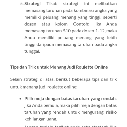
Strategi Tirai
: strategi ini melibatkan
memasang taruhan pada kombinasi angka yang
memiliki peluang menang yang tinggi, seperti
dozen atau kolom. Contoh: jika Anda
memasang taruhan $10 pada dozen 1-12, maka
Anda memiliki peluang menang yang lebih
tinggi daripada memasang taruhan pada angka
tunggal.
Tips dan Trik untuk Menang Judi Roulette Online
Selain strategi di atas, berikut beberapa tips dan trik
untuk menang judi roulette online:
Pilih meja dengan batas taruhan yang rendah
:
jika Anda pemula, maka pilih meja dengan batas
taruhan yang rendah untuk mengurangi risiko
kehilangan uang.
Jangan terlalu terikat pada satu strategi
: jika