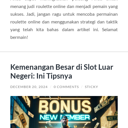
menang judi roulette online dan menjadi pemain yang
sukses. Jadi, jangan ragu untuk mencoba permainan
roulette online dan menggunakan strategi dan taktik
yang telah kita bahas dalam artikel ini. Selamat
bermain!
Kemenangan Besar di Slot Luar
Negeri: Ini Tipsnya
DECEMBER 20, 2024
/
0 COMMENTS
/
STICKY