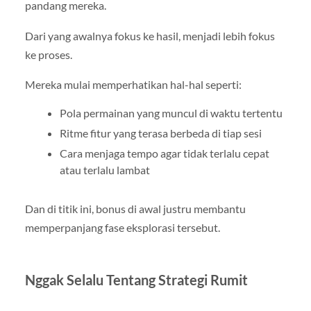
pandang mereka.
Dari yang awalnya fokus ke hasil, menjadi lebih fokus
ke proses.
Mereka mulai memperhatikan hal-hal seperti:
Pola permainan yang muncul di waktu tertentu
Ritme fitur yang terasa berbeda di tiap sesi
Cara menjaga tempo agar tidak terlalu cepat
atau terlalu lambat
Dan di titik ini, bonus di awal justru membantu
memperpanjang fase eksplorasi tersebut.
Nggak Selalu Tentang Strategi Rumit