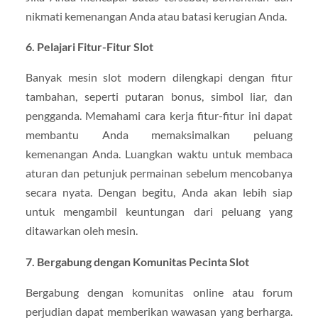
nikmati kemenangan Anda atau batasi kerugian Anda.
6. Pelajari Fitur-Fitur Slot
Banyak mesin slot modern dilengkapi dengan fitur
tambahan, seperti putaran bonus, simbol liar, dan
pengganda. Memahami cara kerja fitur-fitur ini dapat
membantu Anda memaksimalkan peluang
kemenangan Anda. Luangkan waktu untuk membaca
aturan dan petunjuk permainan sebelum mencobanya
secara nyata. Dengan begitu, Anda akan lebih siap
untuk mengambil keuntungan dari peluang yang
ditawarkan oleh mesin.
7. Bergabung dengan Komunitas Pecinta Slot
Bergabung dengan komunitas online atau forum
perjudian dapat memberikan wawasan yang berharga.