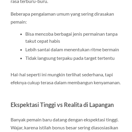
rasa terburu-buru.
Beberapa pengalaman umum yang sering dirasakan
pemain:
Bisa mencoba berbagai jenis permainan tanpa
takut cepat habis
Lebih santai dalam menentukan ritme bermain
Tidak langsung terpaku pada target tertentu
Hal-hal seperti ini mungkin terlihat sederhana, tapi
efeknya cukup terasa dalam membangun kenyamanan.
Ekspektasi Tinggi vs Realita di Lapangan
Banyak pemain baru datang dengan ekspektasi tinggi.
Wajar, karena istilah bonus besar sering diasosiasikan