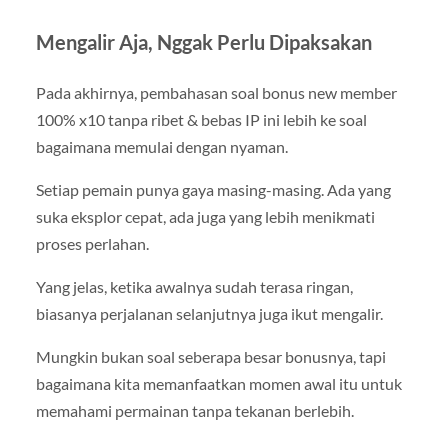
Mengalir Aja, Nggak Perlu Dipaksakan
Pada akhirnya, pembahasan soal bonus new member
100% x10 tanpa ribet & bebas IP ini lebih ke soal
bagaimana memulai dengan nyaman.
Setiap pemain punya gaya masing-masing. Ada yang
suka eksplor cepat, ada juga yang lebih menikmati
proses perlahan.
Yang jelas, ketika awalnya sudah terasa ringan,
biasanya perjalanan selanjutnya juga ikut mengalir.
Mungkin bukan soal seberapa besar bonusnya, tapi
bagaimana kita memanfaatkan momen awal itu untuk
memahami permainan tanpa tekanan berlebih.