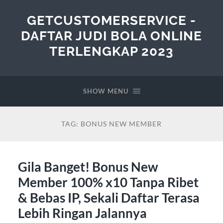
GETCUSTOMERSERVICE -
DAFTAR JUDI BOLA ONLINE
TERLENGKAP 2023
SHOW MENU
TAG:
BONUS NEW MEMBER
Gila Banget! Bonus New
Member 100% x10 Tanpa Ribet
& Bebas IP, Sekali Daftar Terasa
Lebih Ringan Jalannya