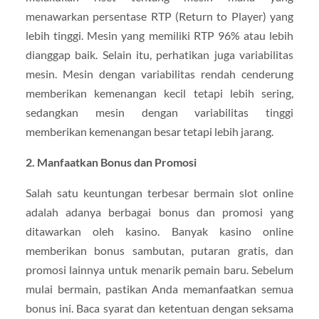
menawarkan persentase RTP (Return to Player) yang
lebih tinggi. Mesin yang memiliki RTP 96% atau lebih
dianggap baik. Selain itu, perhatikan juga variabilitas
mesin. Mesin dengan variabilitas rendah cenderung
memberikan kemenangan kecil tetapi lebih sering,
sedangkan mesin dengan variabilitas tinggi
memberikan kemenangan besar tetapi lebih jarang.
2. Manfaatkan Bonus dan Promosi
Salah satu keuntungan terbesar bermain slot online
adalah adanya berbagai bonus dan promosi yang
ditawarkan oleh kasino. Banyak kasino online
memberikan bonus sambutan, putaran gratis, dan
promosi lainnya untuk menarik pemain baru. Sebelum
mulai bermain, pastikan Anda memanfaatkan semua
bonus ini. Baca syarat dan ketentuan dengan seksama