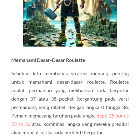
Memahami Dasar-Dasar Roulette
Sebelum kita membahas strategi menang, penting
untuk memahami dasar-dasar roulette. Roulette
adalah permainan yang melibatkan roda berputar
dengan 37 atau 38 pocket (tergantung pada versi
permainan), yang dilabeli dengan angka 0 hingga 36.
Pemain memasang taruhan pada angka
depo 25 bonus
25 to 5x
atau kombinasi angka yang mereka prediksi
akan muncul ketika roda berhenti berputar.