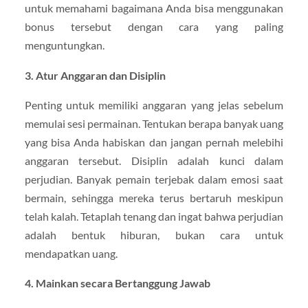
untuk memahami bagaimana Anda bisa menggunakan
bonus tersebut dengan cara yang paling
menguntungkan.
3. Atur Anggaran dan Disiplin
Penting untuk memiliki anggaran yang jelas sebelum
memulai sesi permainan. Tentukan berapa banyak uang
yang bisa Anda habiskan dan jangan pernah melebihi
anggaran tersebut. Disiplin adalah kunci dalam
perjudian. Banyak pemain terjebak dalam emosi saat
bermain, sehingga mereka terus bertaruh meskipun
telah kalah. Tetaplah tenang dan ingat bahwa perjudian
adalah bentuk hiburan, bukan cara untuk
mendapatkan uang.
4. Mainkan secara Bertanggung Jawab