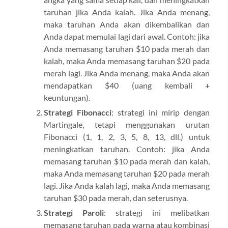
taruhan jika Anda kalah. Jika Anda menang,
maka taruhan Anda akan dikembalikan dan
Anda dapat memulai lagi dari awal. Contoh: jika
Anda memasang taruhan $10 pada merah dan
kalah, maka Anda memasang taruhan $20 pada
merah lagi. Jika Anda menang, maka Anda akan
mendapatkan $40 (uang kembali +
keuntungan).
Strategi Fibonacci
: strategi ini mirip dengan
Martingale, tetapi menggunakan urutan
Fibonacci (1, 1, 2, 3, 5, 8, 13, dll.) untuk
meningkatkan taruhan. Contoh: jika Anda
memasang taruhan $10 pada merah dan kalah,
maka Anda memasang taruhan $20 pada merah
lagi. Jika Anda kalah lagi, maka Anda memasang
taruhan $30 pada merah, dan seterusnya.
Strategi Paroli
: strategi ini melibatkan
memasang taruhan pada warna atau kombinasi