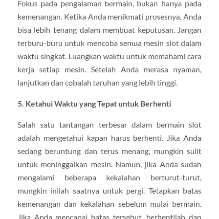
Fokus pada pengalaman bermain, bukan hanya pada
kemenangan. Ketika Anda menikmati prosesnya, Anda
bisa lebih tenang dalam membuat keputusan. Jangan
terburu-buru untuk mencoba semua mesin slot dalam
waktu singkat. Luangkan waktu untuk memahami cara
kerja setiap mesin. Setelah Anda merasa nyaman,
lanjutkan dan cobalah taruhan yang lebih tinggi.
5. Ketahui Waktu yang Tepat untuk Berhenti
Salah satu tantangan terbesar dalam bermain slot
adalah mengetahui kapan harus berhenti. Jika Anda
sedang beruntung dan terus menang, mungkin sulit
untuk meninggalkan mesin. Namun, jika Anda sudah
mengalami beberapa kekalahan berturut-turut,
mungkin inilah saatnya untuk pergi. Tetapkan batas
kemenangan dan kekalahan sebelum mulai bermain.
Jika Anda mencapai batas tersebut, berhentilah dan